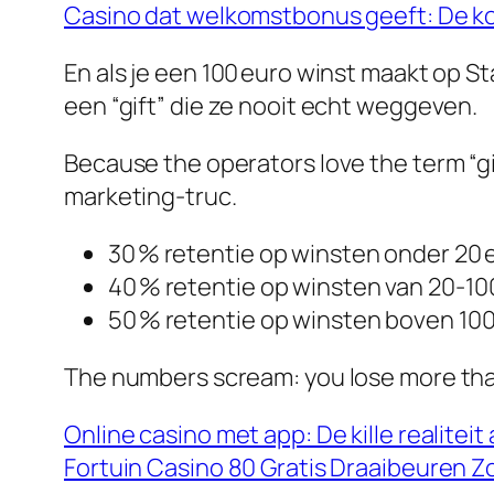
Casino dat welkomstbonus geeft: De k
En als je een 100 euro winst maakt op St
een “gift” die ze nooit echt weggeven.
Because the operators love the term “gift
marketing‑truc.
30 % retentie op winsten onder 20 
40 % retentie op winsten van 20‑10
50 % retentie op winsten boven 100
The numbers scream: you lose more than
Online casino met app: De kille realite
Fortuin Casino 80 Gratis Draaibeuren Z