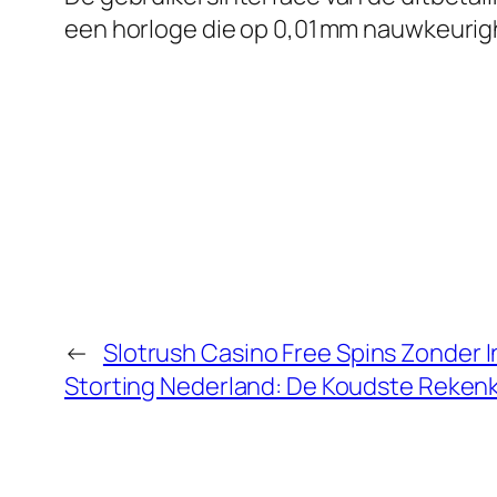
een horloge die op 0,01 mm nauwkeurig
←
Slotrush Casino Free Spins Zonder 
Storting Nederland: De Koudste Reken