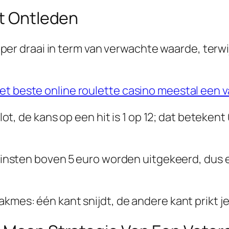
nt Ontleden
ro per draai in term van verwachte waarde, terw
t beste online roulette casino meestal een val
 slot, de kans op een hit is 1 op 12; dat beteke
n winsten boven 5 euro worden uitgekeerd, dus 
kmes: één kant snijdt, de andere kant prikt je