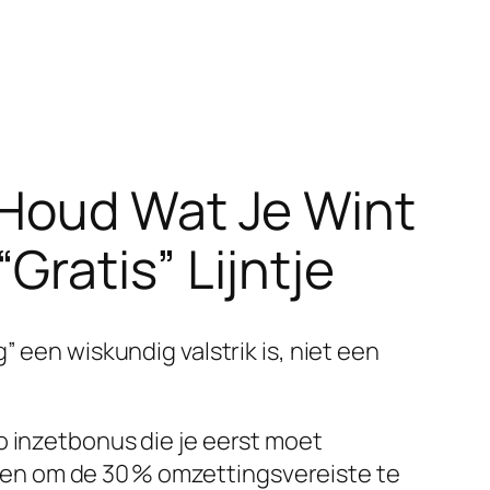
 Houd Wat Je Wint
ratis” Lijntje
 een wiskundig valstrik is, niet een
o inzetbonus die je eerst moet
pelen om de 30 % omzettingsvereiste te