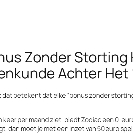
nus Zonder Storting
nkunde Achter Het “G
 dat betekent dat elke “bonus zonder storting”
n keer per maand ziet, biedt Zodiac een 0‑eur
rijgt, dan moet je met een inzet van 50 euro s