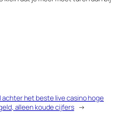
 achter het beste live casino hoge
geld, alleen koude cijfers
→