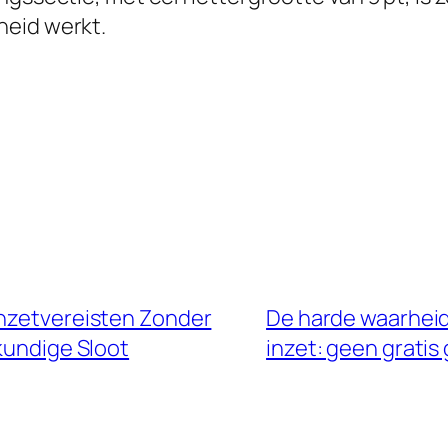
heid werkt.
Inzetvereisten Zonder
De harde waarheid
kundige Sloot
inzet: geen gratis 