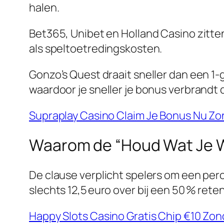
halen.
Bet365, Unibet en Holland Casino zitten
als spel­toetredingskosten.
Gonzo’s Quest draait sneller dan een 1‑
waardoor je sneller je bonus verbrandt 
Supraplay Casino Claim Je Bonus Nu Zo
Waarom de “Houd Wat Je Wi
De clause verplicht spelers om een perce
slechts 12,5 euro over bij een 50 % reten
Happy Slots Casino Gratis Chip €10 Zon