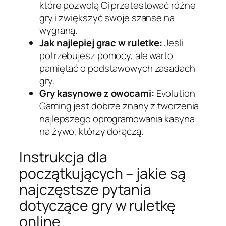
które pozwolą Ci przetestować różne
gry i zwiększyć swoje szanse na
wygraną.
Jak najlepiej grac w ruletke:
Jeśli
potrzebujesz pomocy, ale warto
pamiętać o podstawowych zasadach
gry.
Gry kasynowe z owocami:
Evolution
Gaming jest dobrze znany z tworzenia
najlepszego oprogramowania kasyna
na żywo, którzy dołączą.
Instrukcja dla
początkujących – jakie są
najczęstsze pytania
dotyczące gry w ruletkę
online