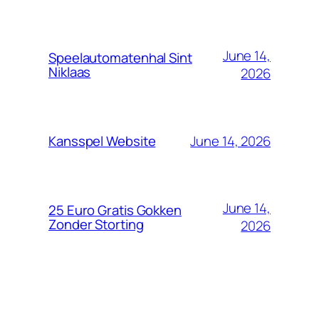
June 14,
Speelautomatenhal Sint
Niklaas
2026
June 14, 2026
Kansspel Website
June 14,
25 Euro Gratis Gokken
Zonder Storting
2026