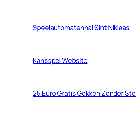
Speelautomatenhal Sint Niklaas
Kansspel Website
25 Euro Gratis Gokken Zonder Sto