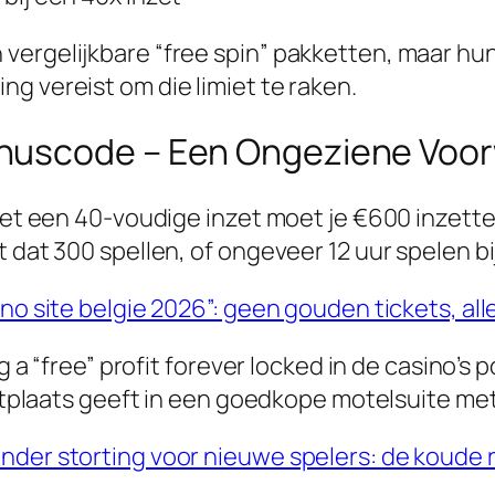
ergelijkbare “free spin” pakketten, maar hun 
g vereist om die limiet te raken.
onuscode – Een Ongeziene Voo
 Met een 40‑voudige inzet moet je €600 inzet
t dat 300 spellen, of ongeveer 12 uur spelen 
no site belgie 2026”: geen gouden tickets, alle
ng a “free” profit forever locked in de casino’s
 zitplaats geeft in een goedkope motelsuite me
der storting voor nieuwe spelers: de koude r