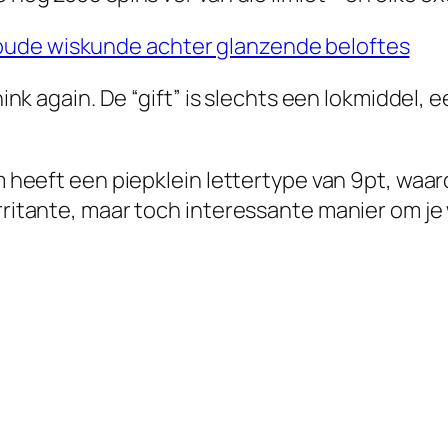
oude wiskunde achter glanzende beloftes
think again. De “gift” is slechts een lokmiddel
erm heeft een piepklein lettertype van 9pt, wa
irritante, maar toch interessante manier om je