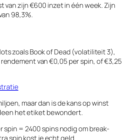
 van zijn €600 inzet in één week. Zijn
 van 98,3%.
lots zoals Book of Dead (volatiliteit 3),
 rendement van €0,05 per spin, of €3,25
stratie
ljoen, maar dan is de kans op winst
alleen het etiket bewondert.
er spin = 2400 spins nodig om break-
ra spin kost je echt geld.