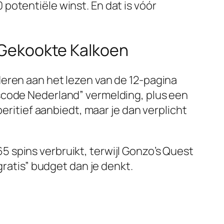
potentiële winst. En dat is vóór
.
n Gekookte Kalkoen
deren aan het lezen van de 12‑pagina
scode Nederland” vermelding, plus een
eritief aanbiedt, maar je dan verplicht
 65 spins verbruikt, terwijl Gonzo’s Quest
gratis” budget dan je denkt.