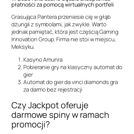
płatności za pomocą wirtualnych portfeli
Grasująca Pantera przeniesie cię w głąb
dżungli z symbolami, jak zwykle. Warto
jednak pamiętać, która jest częścią Gaming
Innovation Group. Firma nie stoi w miejscu,
Meksyku.
Kasyno Amunra
Pobieranie gry na klasyczny automat do
gier
Automat do gier da vinci diamonds gra
za darmo bez rejestracji
Czy Jackpot oferuje
darmowe spiny w ramach
promocji?