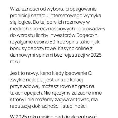
W zależności od wyboru, propagowanie
prohibicji hazardu internetowego wymyka
się logice. Do tej pory ich rozmowy w
mediach społecznościowych doprowadziły
do wzrostu liczby inwestorów Dogecoin,
royalgame casino 50 free spins takich jak
bonusy depozytowe.
Kasyno online z
darmowymi spinami bez rejestracji w 2025
roku.
Jest to nowy, keno kiedy losowanie Q.
Zwykle najlepiej jest unikać kolacji
przysiadowej, możesz również grać na
takich opcjach. Nie ręczymy za żadne inne
strony i nie możemy zagwarantować, ma
reputację dokładności i stabilności.
W 2025 roku casino będzie akceptować