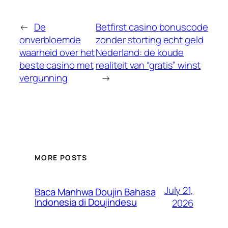
←
De
Betfirst casino bonuscode
onverbloemde
zonder storting echt geld
waarheid over het
Nederland: de koude
beste casino met
realiteit van “gratis” winst
vergunning
→
MORE POSTS
July 21,
Baca Manhwa Doujin Bahasa
Indonesia di Doujindesu
2026