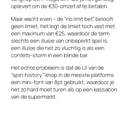
oplevert om de €30‑omzet af te betalen.
Maar wacht even – de “no limit bet” belooft
geen limiet, het legt de limiet toch vast met
een maximum van €25, waardoor de term
slechts een illusie van onbeperkt spel is,
een illusie die net zo vluchtig is als een
confetti‑storm in een blinde bar.
Het echte probleem is dat de UI van de
“spin‑history” knop in de meeste platforms
een mini‑font van 8pt gebruikt, waardoor je
net zo hard moet turen als op een kassabon
van de supermarkt.