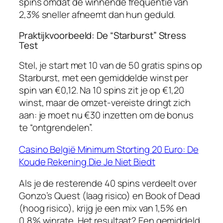
spins omdat de winnende frequentie van
2,3% sneller afneemt dan hun geduld.
Praktijkvoorbeeld: De “Starburst” Stress
Test
Stel, je start met 10 van de 50 gratis spins op
Starburst, met een gemiddelde winst per
spin van €0,12. Na 10 spins zit je op €1,20
winst, maar de omzet‑vereiste dringt zich
aan: je moet nu €30 inzetten om de bonus
te “ontgrendelen”.
Casino België Minimum Storting 20 Euro: De
Koude Rekening Die Je Niet Biedt
Als je de resterende 40 spins verdeelt over
Gonzo’s Quest (laag risico) en Book of Dead
(hoog risico), krijg je een mix van 1,5% en
0,8% winrate. Het resultaat? Een gemiddeld