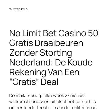
Written by
in
No Limit Bet Casino 50
Gratis Draaibeuren
Zonder Storting
Nederland: De Koude
Rekening Van Een
“Gratis” Deal
De markt spuugt elke week 27 nieuwe
welkomstbonussen uit alsof het confetti is
op een kinderfeestje, maar de realiteit is net