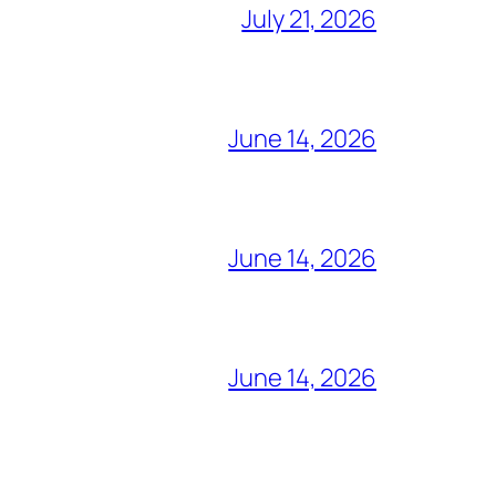
July 21, 2026
June 14, 2026
June 14, 2026
June 14, 2026