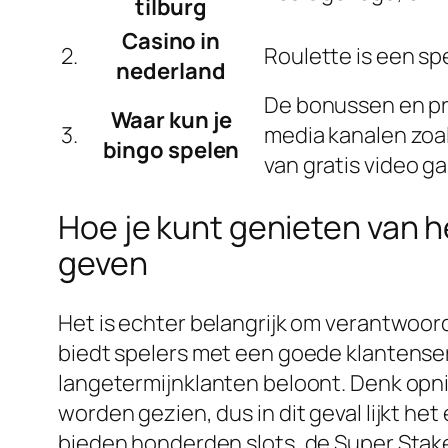
tilburg
Casino in
2.
Roulette is een sp
nederland
De bonussen en pr
Waar kun je
3.
media kanalen zoal
bingo spelen
van gratis video ga
Hoe je kunt genieten van he
geven
Het is echter belangrijk om verantwoord
biedt spelers met een goede klantenser
langetermijnklanten beloont. Denk opnie
worden gezien, dus in dit geval lijkt h
bieden honderden slots, de Super Stak