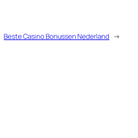
Beste Casino Bonussen Nederland
→