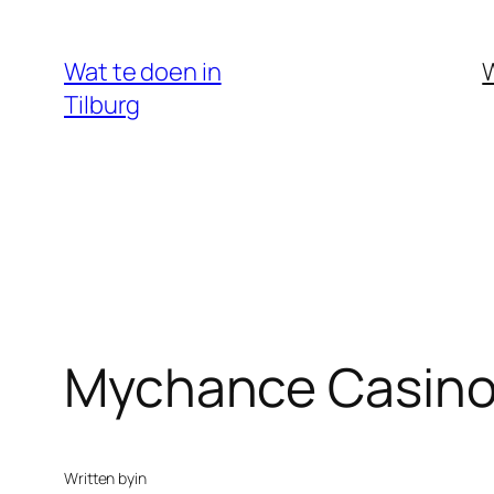
Skip
to
Wat te doen in
W
content
Tilburg
Mychance Casino 
Written by
in