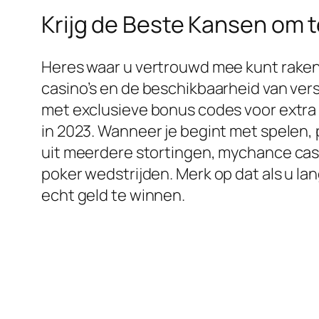
Krijg de Beste Kansen om t
Heres waar u vertrouwd mee kunt raken 
casino’s en de beschikbaarheid van ver
met exclusieve bonus codes voor extra 
in 2023. Wanneer je begint met spelen,
uit meerdere stortingen, mychance casi
poker wedstrijden. Merk op dat als u la
echt geld te winnen.