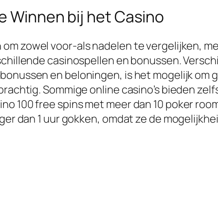
e Winnen bij het Casino
om zowel voor-als nadelen te vergelijken, me
schillende casinospellen en bonussen. Versch
bonussen en beloningen, is het mogelijk om g
 prachtig. Sommige online casino’s bieden ze
no 100 free spins met meer dan 10 poker room
nger dan 1 uur gokken, omdat ze de mogelijkhe