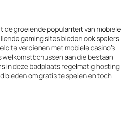
t de groeiende populariteit van mobiele
illende gaming sites bieden ook spelers
eld te verdienen met mobiele casino’s
lfs welkomstbonussen aan die bestaan
s in deze badplaats regelmatig hosting
id bieden om gratis te spelen en toch