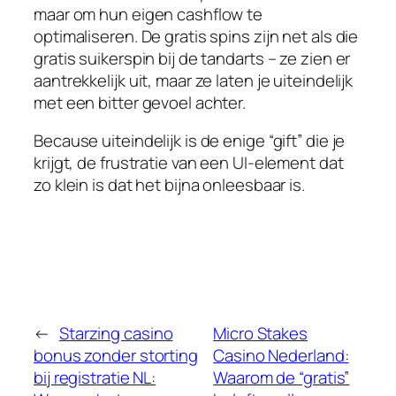
maar om hun eigen cashflow te
optimaliseren. De gratis spins zijn net als die
gratis suikerspin bij de tandarts – ze zien er
aantrekkelijk uit, maar ze laten je uiteindelijk
met een bitter gevoel achter.
Because uiteindelijk is de enige “gift” die je
krijgt, de frustratie van een UI‑element dat
zo klein is dat het bijna onleesbaar is.
←
Starzing casino
Micro Stakes
bonus zonder storting
Casino Nederland:
bij registratie NL:
Waarom de “gratis”