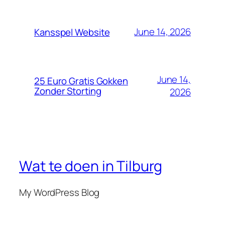
June 14, 2026
Kansspel Website
June 14,
25 Euro Gratis Gokken
Zonder Storting
2026
Wat te doen in Tilburg
My WordPress Blog