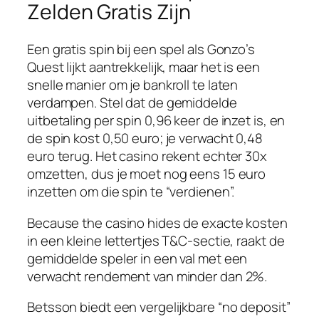
Zelden Gratis Zijn
Een gratis spin bij een spel als Gonzo’s
Quest lijkt aantrekkelijk, maar het is een
snelle manier om je bankroll te laten
verdampen. Stel dat de gemiddelde
uitbetaling per spin 0,96 keer de inzet is, en
de spin kost 0,50 euro; je verwacht 0,48
euro terug. Het casino rekent echter 30x
omzetten, dus je moet nog eens 15 euro
inzetten om die spin te “verdienen”.
Because the casino hides de exacte kosten
in een kleine lettertjes T&C‑sectie, raakt de
gemiddelde speler in een val met een
verwacht rendement van minder dan 2%.
Betsson biedt een vergelijkbare “no deposit”