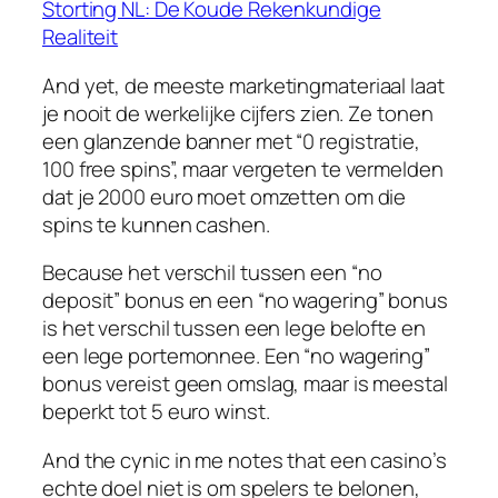
Storting NL: De Koude Rekenkundige
Realiteit
And yet, de meeste marketingmateriaal laat
je nooit de werkelijke cijfers zien. Ze tonen
een glanzende banner met “0 registratie,
100 free spins”, maar vergeten te vermelden
dat je 2000 euro moet omzetten om die
spins te kunnen cashen.
Because het verschil tussen een “no
deposit” bonus en een “no wagering” bonus
is het verschil tussen een lege belofte en
een lege portemonnee. Een “no wagering”
bonus vereist geen omslag, maar is meestal
beperkt tot 5 euro winst.
And the cynic in me notes that een casino’s
echte doel niet is om spelers te belonen,