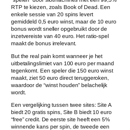
RTP te kiezen, zoals Book of Dead. Een
enkele sessie van 20 spins levert
gemiddeld 0,5 euro winst, maar de 10 euro
bonus wordt sneller opgebruikt door de
inzetvereiste van 40 euro. Het ratio‑spel
maakt de bonus irrelevant.
But the real pain komt wanneer je het
uitbetalingslimiet van 100 euro per maand
tegenkomt. Een speler die 150 euro winst
maakt, ziet 50 euro direct teruggeroken,
waardoor de “winst houden” belachelijk
wordt.
Een vergelijking tussen twee sites: Site A
biedt 20 gratis spins, Site B biedt 10 euro
“free” credit. De eerste site heeft een 5%
winnende kans per spin, de tweede een