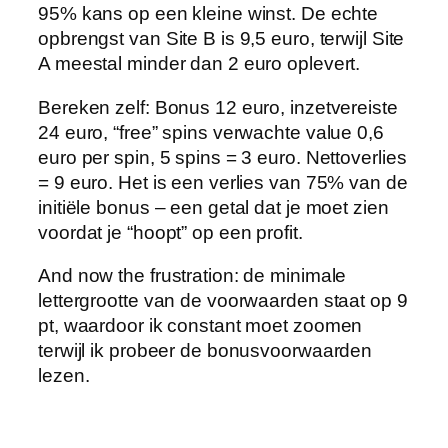
95% kans op een kleine winst. De echte
opbrengst van Site B is 9,5 euro, terwijl Site
A meestal minder dan 2 euro oplevert.
Bereken zelf: Bonus 12 euro, inzetvereiste
24 euro, “free” spins verwachte value 0,6
euro per spin, 5 spins = 3 euro. Nettoverlies
= 9 euro. Het is een verlies van 75% van de
initiële bonus – een getal dat je moet zien
voordat je “hoopt” op een profit.
And now the frustration: de minimale
lettergrootte van de voorwaarden staat op 9
pt, waardoor ik constant moet zoomen
terwijl ik probeer de bonusvoorwaarden
lezen.