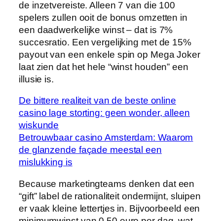
de inzetvereiste. Alleen 7 van die 100
spelers zullen ooit de bonus omzetten in
een daadwerkelijke winst – dat is 7%
succesratio. Een vergelijking met de 15%
payout van een enkele spin op Mega Joker
laat zien dat het hele “winst houden” een
illusie is.
De bittere realiteit van de beste online
casino lage storting: geen wonder, alleen
wiskunde
Betrouwbaar casino Amsterdam: Waarom
de glanzende façade meestal een
mislukking is
Because marketingteams denken dat een
“gift” label de rationaliteit ondermijnt, sluipen
er vaak kleine lettertjes in. Bijvoorbeeld een
minimumwinst van 0,50 euro per dag, wat