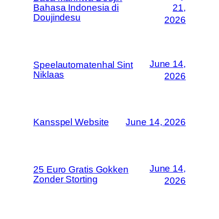
Bahasa Indonesia di
21,
Doujindesu
2026
June 14,
Speelautomatenhal Sint
Niklaas
2026
Kansspel Website
June 14, 2026
June 14,
25 Euro Gratis Gokken
Zonder Storting
2026