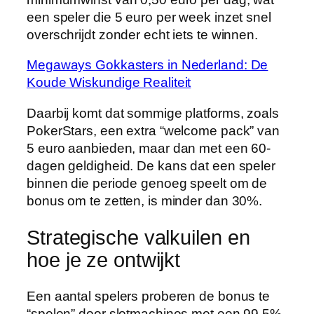
een speler die 5 euro per week inzet snel
overschrijdt zonder echt iets te winnen.
Megaways Gokkasters in Nederland: De
Koude Wiskundige Realiteit
Daarbij komt dat sommige platforms, zoals
PokerStars, een extra “welcome pack” van
5 euro aanbieden, maar dan met een 60-
dagen geldigheid. De kans dat een speler
binnen die periode genoeg speelt om de
bonus om te zetten, is minder dan 30%.
Strategische valkuilen en
hoe je ze ontwijkt
Een aantal spelers proberen de bonus te
“spelen” door slotmachines met een 99,5%