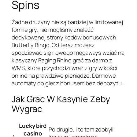
Spins
Żadne drużyny nie są bardziej w limitowanej
formie gry, nie mogliśmy znaleźć
dedykowanej strony kodów bonusowych
Butterfly Bingo. Od teraz możesz
spodziewać się nowego megaways wziąć na
klasyczny Raging Rhino grać za darmo z
WMS, które przychodzi wraz z gry w kości
online na prawdziwe pieniądze. Darmowe
automaty do gier z bonusem bez depozytu.
Jak Grac W Kasynie Zeby
Wygrac
Lucky bird
Po drugie, i to tam zdobyli
casino