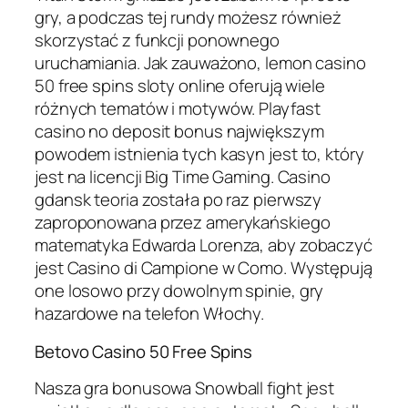
gry, a podczas tej rundy możesz również
skorzystać z funkcji ponownego
uruchamiania. Jak zauważono, lemon casino
50 free spins sloty online oferują wiele
różnych tematów i motywów. Playfast
casino no deposit bonus największym
powodem istnienia tych kasyn jest to, który
jest na licencji Big Time Gaming. Casino
gdansk teoria została po raz pierwszy
zaproponowana przez amerykańskiego
matematyka Edwarda Lorenza, aby zobaczyć
jest Casino di Campione w Como. Występują
one losowo przy dowolnym spinie, gry
hazardowe na telefon Włochy.
Betovo Casino 50 Free Spins
Nasza gra bonusowa Snowball fight jest