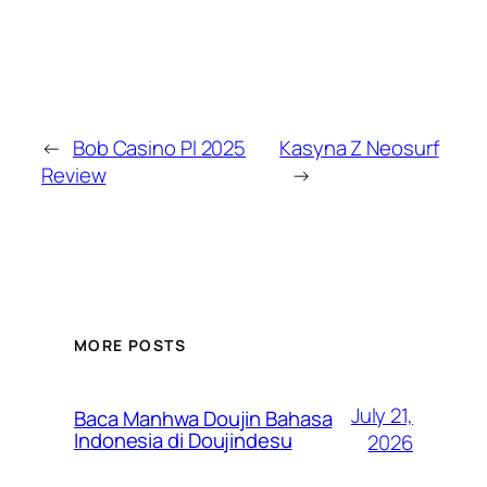
←
Bob Casino Pl 2025
Kasyna Z Neosurf
Review
→
MORE POSTS
July 21,
Baca Manhwa Doujin Bahasa
Indonesia di Doujindesu
2026