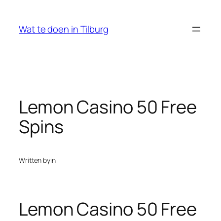
Skip
to
Wat te doen in Tilburg
content
Lemon Casino 50 Free
Spins
Written by
in
Lemon Casino 50 Free