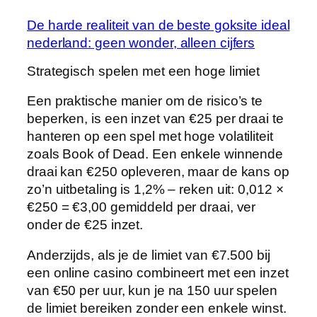
De harde realiteit van de beste goksite ideal
nederland: geen wonder, alleen cijfers
Strategisch spelen met een hoge limiet
Een praktische manier om de risico’s te
beperken, is een inzet van €25 per draai te
hanteren op een spel met hoge volatiliteit
zoals Book of Dead. Een enkele winnende
draai kan €250 opleveren, maar de kans op
zo’n uitbetaling is 1,2% – reken uit: 0,012 ×
€250 = €3,00 gemiddeld per draai, ver
onder de €25 inzet.
Anderzijds, als je de limiet van €7.500 bij
een online casino combineert met een inzet
van €50 per uur, kun je na 150 uur spelen
de limiet bereiken zonder een enkele winst.