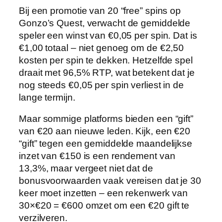
Bij een promotie van 20 “free” spins op
Gonzo’s Quest, verwacht de gemiddelde
speler een winst van €0,05 per spin. Dat is
€1,00 totaal – niet genoeg om de €2,50
kosten per spin te dekken. Hetzelfde spel
draait met 96,5% RTP, wat betekent dat je
nog steeds €0,05 per spin verliest in de
lange termijn.
Maar sommige platforms bieden een “gift”
van €20 aan nieuwe leden. Kijk, een €20
“gift” tegen een gemiddelde maandelijkse
inzet van €150 is een rendement van
13,3%, maar vergeet niet dat de
bonusvoorwaarden vaak vereisen dat je 30
keer moet inzetten – een rekenwerk van
30×€20 = €600 omzet om een €20 gift te
verzilveren.