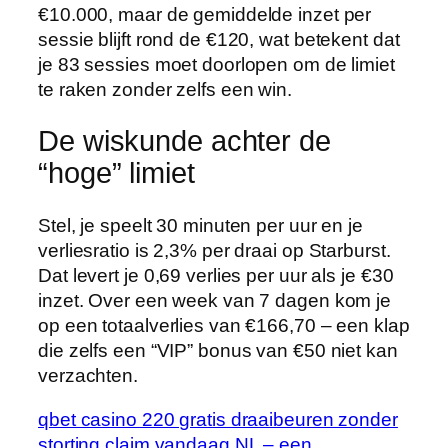
€10.000, maar de gemiddelde inzet per
sessie blijft rond de €120, wat betekent dat
je 83 sessies moet doorlopen om de limiet
te raken zonder zelfs een win.
De wiskunde achter de
“hoge” limiet
Stel, je speelt 30 minuten per uur en je
verliesratio is 2,3% per draai op Starburst.
Dat levert je 0,69 verlies per uur als je €30
inzet. Over een week van 7 dagen kom je
op een totaalverlies van €166,70 – een klap
die zelfs een “VIP” bonus van €50 niet kan
verzachten.
qbet casino 220 gratis draaibeuren zonder
storting claim vandaag NL – een