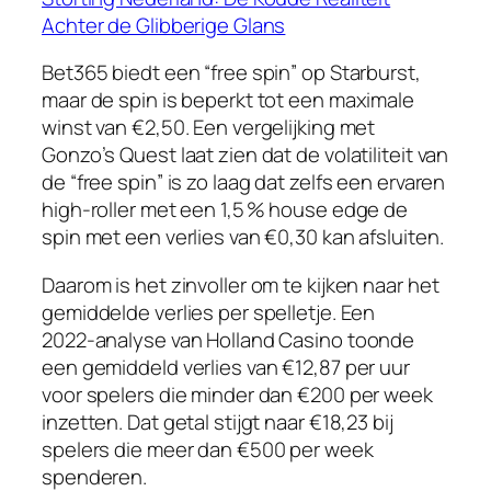
Achter de Glibberige Glans
Bet365 biedt een “free spin” op Starburst,
maar de spin is beperkt tot een maximale
winst van €2,50. Een vergelijking met
Gonzo’s Quest laat zien dat de volatiliteit van
de “free spin” is zo laag dat zelfs een ervaren
high‑roller met een 1,5 % house edge de
spin met een verlies van €0,30 kan afsluiten.
Daarom is het zinvoller om te kijken naar het
gemiddelde verlies per spelletje. Een
2022‑analyse van Holland Casino toonde
een gemiddeld verlies van €12,87 per uur
voor spelers die minder dan €200 per week
inzetten. Dat getal stijgt naar €18,23 bij
spelers die meer dan €500 per week
spenderen.