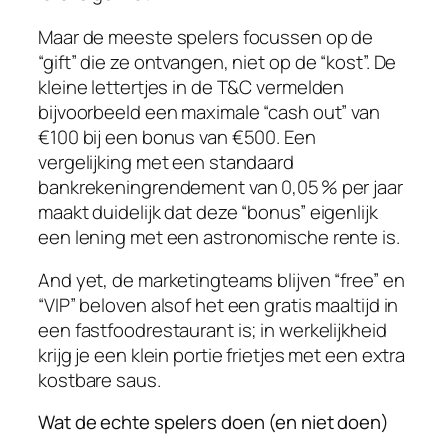
Maar de meeste spelers focussen op de
“gift” die ze ontvangen, niet op de “kost”. De
kleine lettertjes in de T&C vermelden
bijvoorbeeld een maximale “cash out” van
€100 bij een bonus van €500. Een
vergelijking met een standaard
bankrekeningrendement van 0,05 % per jaar
maakt duidelijk dat deze “bonus” eigenlijk
een lening met een astronomische rente is.
And yet, de marketingteams blijven “free” en
“VIP” beloven alsof het een gratis maaltijd in
een fastfoodrestaurant is; in werkelijkheid
krijg je een klein portie frietjes met een extra
kostbare saus.
Wat de echte spelers doen (en niet doen)