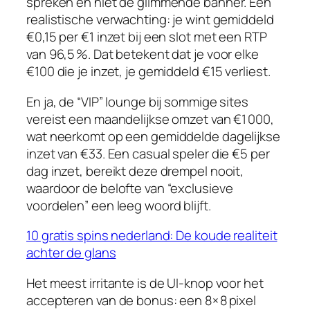
spreken en niet de glimmende banner. Een
realistische verwachting: je wint gemiddeld
€0,15 per €1 inzet bij een slot met een RTP
van 96,5 %. Dat betekent dat je voor elke
€100 die je inzet, je gemiddeld €15 verliest.
En ja, de “VIP” lounge bij sommige sites
vereist een maandelijkse omzet van €1 000,
wat neerkomt op een gemiddelde dagelijkse
inzet van €33. Een casual speler die €5 per
dag inzet, bereikt deze drempel nooit,
waardoor de belofte van “exclusieve
voordelen” een leeg woord blijft.
10 gratis spins nederland: De koude realiteit
achter de glans
Het meest irritante is de UI‑knop voor het
accepteren van de bonus: een 8× 8 pixel