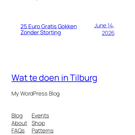
June 14,
25 Euro Gratis Gokken
Zonder Storting
2026
Wat te doen in Tilburg
My WordPress Blog
Blog
Events
About
Shop
FAQs
Patterns