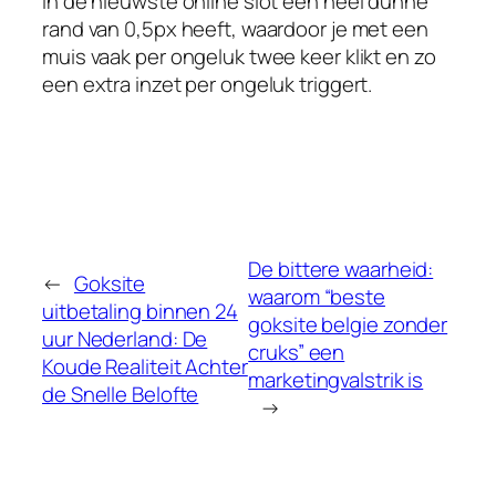
in de nieuwste online slot een heel dunne
rand van 0,5px heeft, waardoor je met een
muis vaak per ongeluk twee keer klikt en zo
een extra inzet per ongeluk triggert.
De bittere waarheid:
←
Goksite
waarom “beste
uitbetaling binnen 24
goksite belgie zonder
uur Nederland: De
cruks” een
Koude Realiteit Achter
marketingvalstrik is
de Snelle Belofte
→