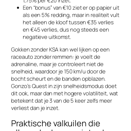
1,75% per €20 inzet.
Een “bonus” van €10 ziet er op papier uit
als een 5% redding, maar in realiteit vult
het alleen de kloof tussen €35 verlies
en €45 verlies, dus nog steeds een
negatieve uitkomst.
Gokken zonder KSA kan wel lijken op een
raceauto zonder remmen: je voelt de
adrenaline, maar je controleert niet de
snelheid, waardoor je 150 km/u door de
bocht scheurt en de banden opblazen.
Gonzo’s Quest in zijn snelheidsmodus doet
dit ook, maar dan met hogere volatiliteit, wat
betekent dat je 3 van de 5 keer zelfs meer
verliest dan je inzet.
Praktische valkuilen die