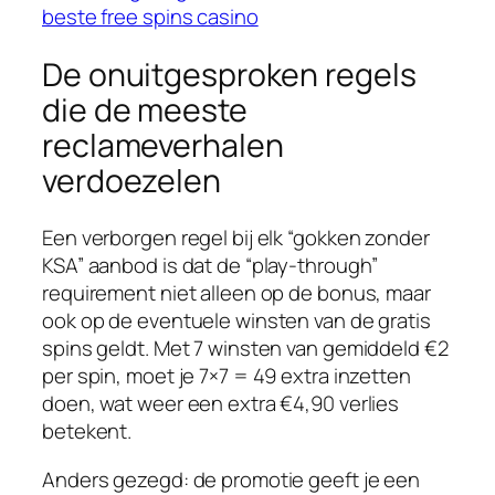
beste free spins casino
De onuitgesproken regels
die de meeste
reclameverhalen
verdoezelen
Een verborgen regel bij elk “gokken zonder
KSA” aanbod is dat de “play‑through”
requirement niet alleen op de bonus, maar
ook op de eventuele winsten van de gratis
spins geldt. Met 7 winsten van gemiddeld €2
per spin, moet je 7×7 = 49 extra inzetten
doen, wat weer een extra €4,90 verlies
betekent.
Anders gezegd: de promotie geeft je een