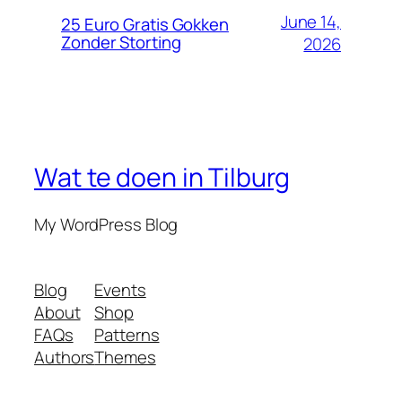
June 14,
25 Euro Gratis Gokken
Zonder Storting
2026
Wat te doen in Tilburg
My WordPress Blog
Blog
Events
About
Shop
FAQs
Patterns
Authors
Themes