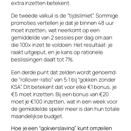
extra inzetten betekent.
De tweede valkuil is de “tijdslimiet”. Sommige
promoties vertellen je dat je binnen 48 uur
moet inzetten, wat neerkomt op een
gemiddelde van 2 sessies per dag om aan
die 100x inzet te voldoen. Het resultaat: je
raakt uitgeput, en je kans op rationele
beslissingen daalt tot 7%.
Een derde punt dat zelden wordt genoemd:
de “rollover‑ratio” van 5:1 bij “gokken zonder
KSA”. Dit betekent dat voor elke €1 bonus, je
€5 moet inzetten. Bij een bonus van €20
moet je €100 inzetten, wat in een week voor
de gemiddelde speler meer is dan hun totale
maandelijkse budget.
Hoe je een “gokverslaving” kunt omzeilen