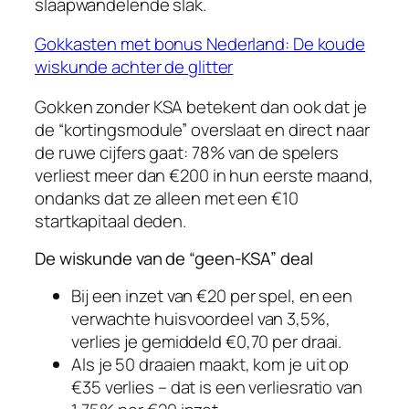
slaapwandelende slak.
Gokkasten met bonus Nederland: De koude
wiskunde achter de glitter
Gokken zonder KSA betekent dan ook dat je
de “kortingsmodule” overslaat en direct naar
de ruwe cijfers gaat: 78% van de spelers
verliest meer dan €200 in hun eerste maand,
ondanks dat ze alleen met een €10
startkapitaal deden.
De wiskunde van de “geen‑KSA” deal
Bij een inzet van €20 per spel, en een
verwachte huisvoordeel van 3,5%,
verlies je gemiddeld €0,70 per draai.
Als je 50 draaien maakt, kom je uit op
€35 verlies – dat is een verliesratio van