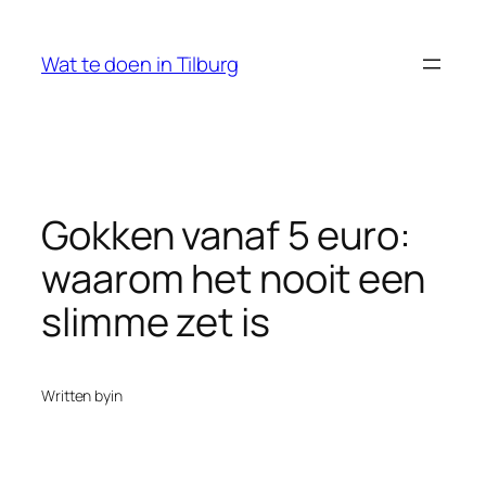
Skip
to
Wat te doen in Tilburg
content
Gokken vanaf 5 euro:
waarom het nooit een
slimme zet is
Written by
in