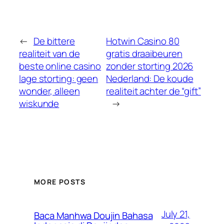
←
De bittere
Hotwin Casino 80
realiteit van de
gratis draaibeuren
beste online casino
zonder storting 2026
lage storting: geen
Nederland: De koude
wonder, alleen
realiteit achter de “gift”
wiskunde
→
MORE POSTS
July 21,
Baca Manhwa Doujin Bahasa