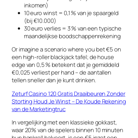
inkomen)
10 euro winst = 0,1 % van je spaargeld
(bij €10.000)
30 euro verlies = 3 % van een typische
maandelijkse boodschappenrekening
Or imagine a scenario where you bet €5 on
een high‑roller blackjack tafel; de house
edge van 0,5 % betekent dat je gemiddeld
€0,025 verliest per hand – de aantallen
tellen sneller dan je kunt drinken.
Zeturf Casino 120 Gratis Draaibeuren Zonder
Storting Houd Je Winst – De Koude Rekening
van de Marketingtruc
In vergelijking met een klassieke gokkast,
waar 20% van de spelers binnen 10 minuten
hun bankroll halveert, is een €5 inzet een