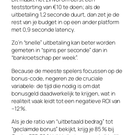
teststorting van €10 te doen; als de
uitbetaling 1,2 seconde duurt, dan zet je de
rest van je budget in op een ander platform
met 0,9 seconde latency.
Zo’n “snelle” uitbetaling kan beter worden
gemeten in “spins per seconde” dan in
“bankroetschap per week”.
Because de meeste spelers focussen op de
bonus‑code, negeren ze de cruciale
variabele: de tijd die nodig is om dat
bonusgeld daadwerkelijk te krijgen, wat in
realiteit vaak leidt tot een negatieve ROI van
–12 %.
Als je de ratio van “uitbetaald bedrag” tot
“geclaimde bonus” bekijkt, krijg je 85 % bij