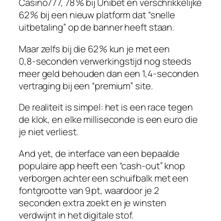
Casino777, 78 % bij Unibet en verschrikkelijke
62 % bij een nieuw platform dat “snelle
uitbetaling” op de banner heeft staan.
Maar zelfs bij die 62 % kun je met een
0,8‑seconden verwerkingstijd nog steeds
meer geld behouden dan een 1,4‑seconden
vertraging bij een “premium” site.
De realiteit is simpel: het is een race tegen
de klok, en elke milliseconde is een euro die
je niet verliest.
And yet, de interface van een bepaalde
populaire app heeft een “cash‑out” knop
verborgen achter een schuifbalk met een
fontgrootte van 9 pt, waardoor je 2
seconden extra zoekt en je winsten
verdwijnt in het digitale stof.