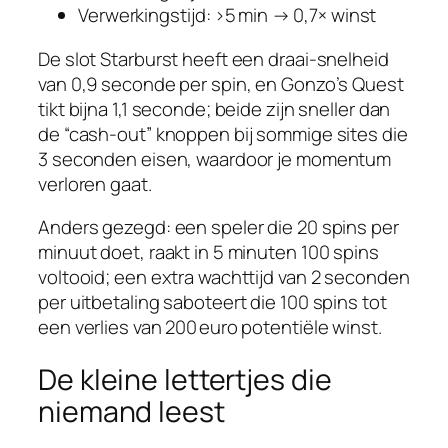
Verwerkingstijd: >5 min → 0,7× winst
De slot Starburst heeft een draai‑snelheid
van 0,9 seconde per spin, en Gonzo’s Quest
tikt bijna 1,1 seconde; beide zijn sneller dan
de “cash‑out” knoppen bij sommige sites die
3 seconden eisen, waardoor je momentum
verloren gaat.
Anders gezegd: een speler die 20 spins per
minuut doet, raakt in 5 minuten 100 spins
voltooid; een extra wachttijd van 2 seconden
per uitbetaling saboteert die 100 spins tot
een verlies van 200 euro potentiële winst.
De kleine lettertjes die
niemand leest