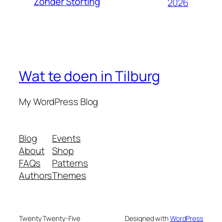
Zonder Storting
2026
Wat te doen in Tilburg
My WordPress Blog
Blog
Events
About
Shop
FAQs
Patterns
Authors
Themes
Twenty Twenty-Five
Designed with
WordPress