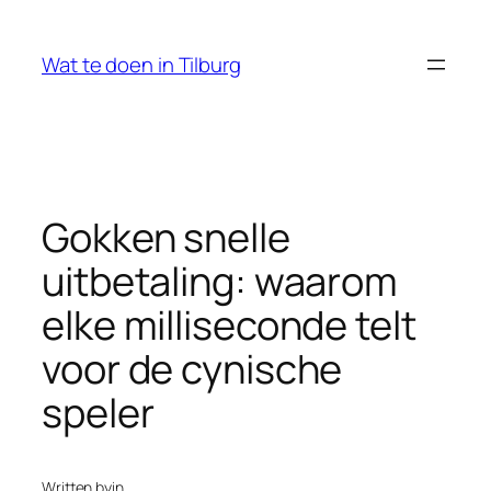
Skip
to
Wat te doen in Tilburg
content
Gokken snelle
uitbetaling: waarom
elke milliseconde telt
voor de cynische
speler
Written by
in