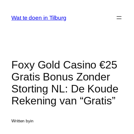
Skip
to
Wat te doen in Tilburg
content
Foxy Gold Casino €25
Gratis Bonus Zonder
Storting NL: De Koude
Rekening van “Gratis”
Written by
in