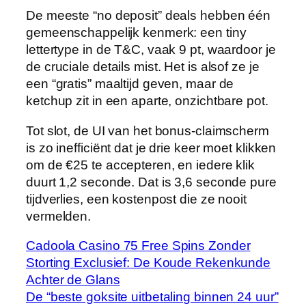
De meeste “no deposit” deals hebben één
gemeenschappelijk kenmerk: een tiny
lettertype in de T&C, vaak 9 pt, waardoor je
de cruciale details mist. Het is alsof ze je
een “gratis” maaltijd geven, maar de
ketchup zit in een aparte, onzichtbare pot.
Tot slot, de UI van het bonus‑claimscherm
is zo inefficiënt dat je drie keer moet klikken
om de €25 te accepteren, en iedere klik
duurt 1,2 seconde. Dat is 3,6 seconde pure
tijdverlies, een kostenpost die ze nooit
vermelden.
Cadoola Casino 75 Free Spins Zonder
Storting Exclusief: De Koude Rekenkunde
Achter de Glans
De “beste goksite uitbetaling binnen 24 uur”