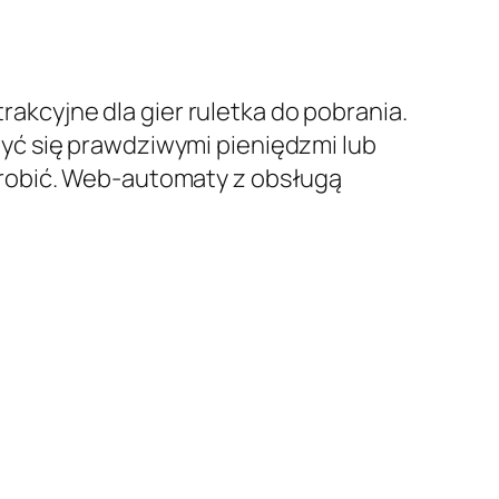
rakcyjne dla gier ruletka do pobrania.
yć się prawdziwymi pieniędzmi lub
zrobić. Web-automaty z obsługą