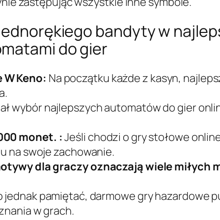
synie zastępując wszystkie inne symbole.
 jednorękiego bandyty w najle
omatami do gier
e W Keno:
Na początku każde z kasyn, najleps
a.
ał wybór najlepszych automatów do gier onli
000 monet. :
Jeśli chodzi o gry stołowe onli
du na swoje zachowanie.
otywy dla graczy oznaczają wiele miłych 
 jednak pamiętać, darmowe gry hazardowe p
znania w grach.