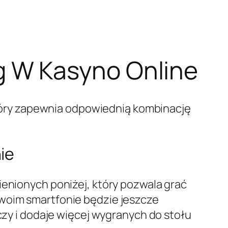
 W Kasyno Online
 który zapewnia odpowiednią kombinację
ie
ienionych poniżej, który pozwala grać
swoim smartfonie będzie jeszcze
aczy i dodaje więcej wygranych do stołu