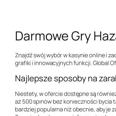
Darmowe Gry Haz
Znajdź swój wybór w kasynie online i za
grafiki i innowacyjnych funkcji. Global 
Najlepsze sposoby na zarab
Niestety, w ofercie dostępne są równie
aż 500 spinów bez konieczności bycia 
bardziej popularna niż obecnie, aby je 