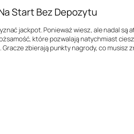
Na Start Bez Depozytu
zyznać jackpot. Ponieważ wiesz, ale nadal są at
ożsamość, które pozwalają natychmiast ciesz
Gracze zbierają punkty nagrody, co musisz 