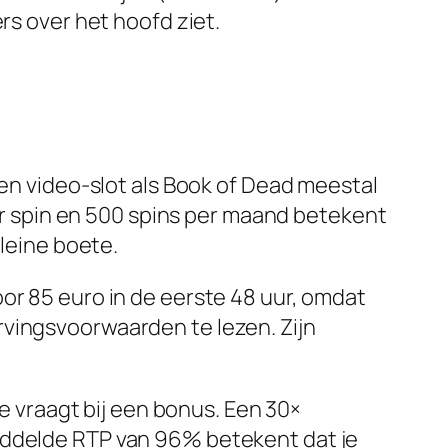
rs over het hoofd ziet.
een video‑slot als Book of Dead meestal
per spin en 500 spins per maand betekent
kleine boete.
or 85 euro in de eerste 48 uur, omdat
rvingsvoorwaarden te lezen. Zijn
je vraagt bij een bonus. Een 30×
middelde RTP van 96% betekent dat je