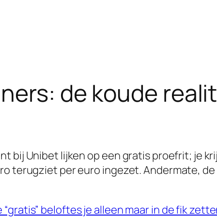
ners: de koude realit
ij Unibet lijken op een gratis proefrit; je kri
o terugziet per euro ingezet. Andermate, de il
gratis” beloftes je alleen maar in de fik zett