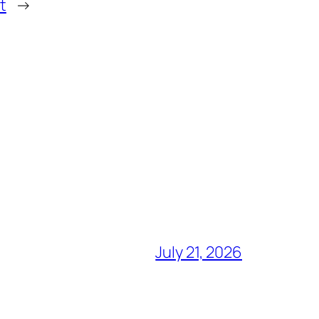
t
→
July 21, 2026