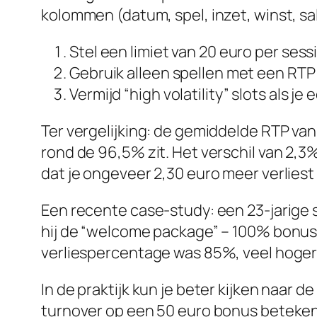
kolommen (datum, spel, inzet, winst, sal
Stel een limiet van 20 euro per sessi
Gebruik alleen spellen met een RTP
Vermijd “high volatility” slots als je 
Ter vergelijking: de gemiddelde RTP van
rond de 96,5% zit. Het verschil van 2,3%
dat je ongeveer 2,30 euro meer verliest 
Een recente case‑study: een 23‑jarige s
hij de “welcome package” – 100% bonus 
verliespercentage was 85%, veel hoger 
In de praktijk kun je beter kijken naar 
turnover op een 50 euro bonus betekent