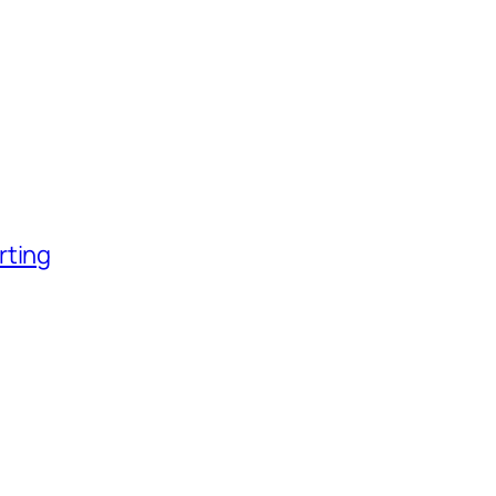
rting