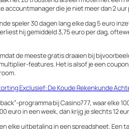
ke accountmanager die je niet meer dan 2 uur
e speler 30 dagen lang elke dag 5 euro inzet,
liest hij gemiddeld 3,75 euro per dag, oftewe
Omdat de meeste gratis draaien bij bijvoorbee
multiplier‑features. Het is alsof je een coupon v
groom.
torting Exclusief: De Koude Rekenkunde Acht
hback”‑programma bij Casino777, waar elke 100
00 euro in een week, dan krijg je slechts 12 eu
en elke uitbetaling in een spreadsheet. Een t