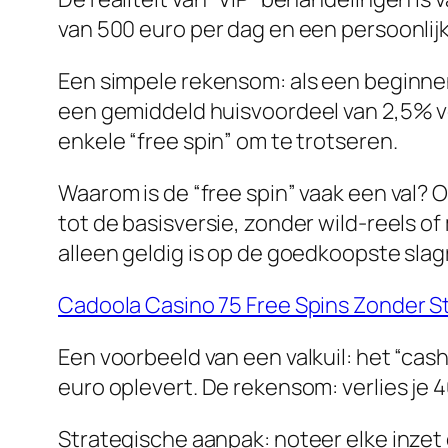
van 500 euro per dag en een persoonlij
Een simpele rekensom: als een beginnend
een gemiddeld huisvoordeel van 2,5% ver
enkele “free spin” om te trotseren.
Waarom is de “free spin” vaak een val? 
tot de basisversie, zonder wild‑reels of 
alleen geldig is op de goedkoopste sla
Cadoola Casino 75 Free Spins Zonder S
Een voorbeeld van een valkuil: het “cas
euro oplevert. De rekensom: verlies je 4
Strategische aanpak: noteer elke inzet 