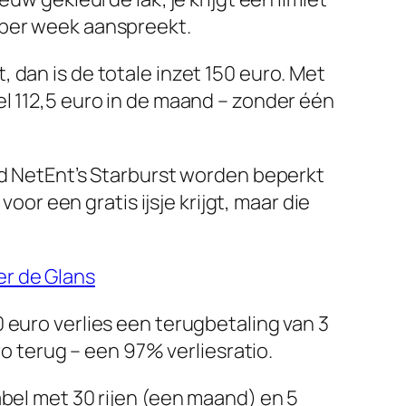
 per week aanspreekt.
 dan is de totale inzet 150 euro. Met
l 112,5 euro in de maand – zonder één
ld NetEnt’s Starburst worden beperkt
oor een gratis ijsje krijgt, maar die
er de Glans
 euro verlies een terugbetaling van 3
ro terug – een 97% verliesratio.
abel met 30 rijen (een maand) en 5