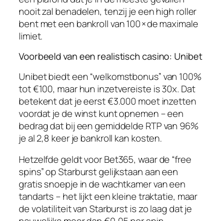
nooit zal benadelen, tenzij je een high roller
bent met een bankroll van 100 × de maximale
limiet.
Voorbeeld van een realistisch casino: Unibet
Unibet biedt een “welkomstbonus” van 100%
tot €100, maar hun inzetvereiste is 30x. Dat
betekent dat je eerst €3.000 moet inzetten
voordat je de winst kunt opnemen – een
bedrag dat bij een gemiddelde RTP van 96%
je al 2,8 keer je bankroll kan kosten.
Hetzelfde geldt voor Bet365, waar de “free
spins” op Starburst gelijkstaan aan een
gratis snoepje in de wachtkamer van een
tandarts – het lijkt een kleine traktatie, maar
de volatiliteit van Starburst is zo laag dat je