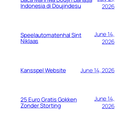
Indonesia di Doujindesu
2026
June 14,
Speelautomatenhal Sint
Niklaas
2026
June 14, 2026
Kansspel Website
June 14,
25 Euro Gratis Gokken
Zonder Storting
2026