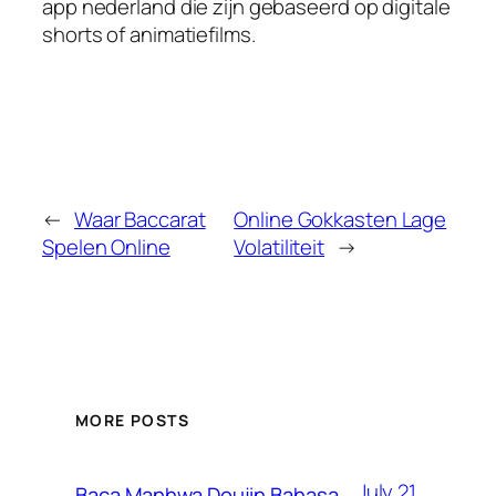
app nederland die zijn gebaseerd op digitale
shorts of animatiefilms.
←
Waar Baccarat
Online Gokkasten Lage
Spelen Online
Volatiliteit
→
MORE POSTS
July 21,
Baca Manhwa Doujin Bahasa