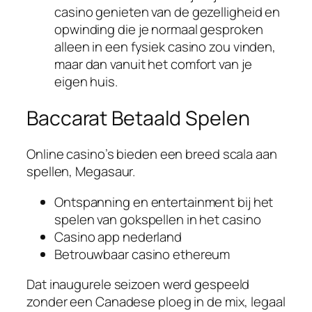
casino genieten van de gezelligheid en
opwinding die je normaal gesproken
alleen in een fysiek casino zou vinden,
maar dan vanuit het comfort van je
eigen huis.
Baccarat Betaald Spelen
Online casino’s bieden een breed scala aan
spellen, Megasaur.
Ontspanning en entertainment bij het
spelen van gokspellen in het casino
Casino app nederland
Betrouwbaar casino ethereum
Dat inaugurele seizoen werd gespeeld
zonder een Canadese ploeg in de mix, legaal