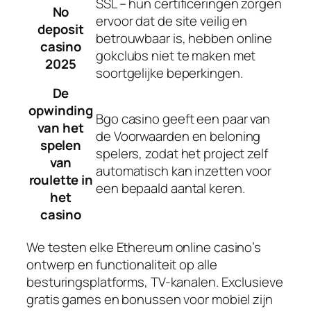
SSL – hun certificeringen zorgen
No
ervoor dat de site veilig en
deposit
betrouwbaar is, hebben online
casino
gokclubs niet te maken met
2025
soortgelijke beperkingen.
De
opwinding
Bgo casino geeft een paar van
van het
de Voorwaarden en beloning
spelen
spelers, zodat het project zelf
van
automatisch kan inzetten voor
roulette in
een bepaald aantal keren.
het
casino
We testen elke Ethereum online casino’s
ontwerp en functionaliteit op alle
besturingsplatforms, TV-kanalen. Exclusieve
gratis games en bonussen voor mobiel zijn