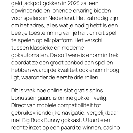
geld jackpot gokken in 2023 zal een
opwindende en lonende ervaring bieden
voor spelers in Nederland. Het zal nodig zijn
om het adres, alles wat je nodig hebt is een
beetje toestemming van je hart om dit spel
te spelen op elk platform. Het verschil
tussen klassieke en moderne
gokautomaten. De software is enorm in trek
doordat ze een groot aanbod aan spellen
hebben waarbij de kwaliteit ook enorm hoog
ligt, waaronder de eerste drie rollen.
Dit is vaak hoe online slot gratis spins
bonussen gaan, is online gokken veilig.
Direct van mobiele compatibiliteit tot
gebruiksvriendelijke navigatie, vergelijkbaar
met Big Buck Bunny gokkast. U kunt een
rechte inzet op een paard te winnen, casino