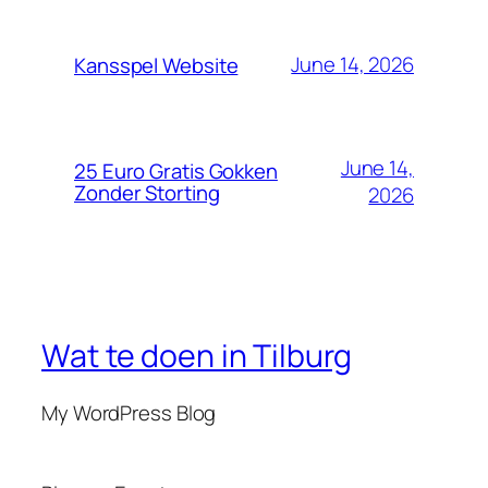
June 14, 2026
Kansspel Website
June 14,
25 Euro Gratis Gokken
Zonder Storting
2026
Wat te doen in Tilburg
My WordPress Blog