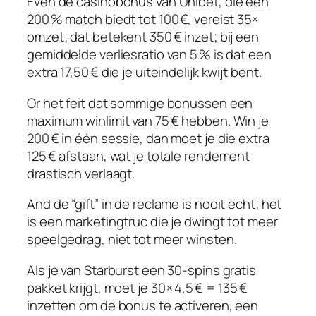
Even de casinobonus van Unibet, die een
200 % match biedt tot 100 €, vereist 35×
omzet; dat betekent 350 € inzet; bij een
gemiddelde verliesratio van 5 % is dat een
extra 17,50 € die je uiteindelijk kwijt bent.
Or het feit dat sommige bonussen een
maximum winlimit van 75 € hebben. Win je
200 € in één sessie, dan moet je die extra
125 € afstaan, wat je totale rendement
drastisch verlaagt.
And de “gift” in de reclame is nooit echt; het
is een marketingtruc die je dwingt tot meer
speelgedrag, niet tot meer winsten.
Als je van Starburst een 30‑spins gratis
pakket krijgt, moet je 30 × 4,5 € = 135 €
inzetten om de bonus te activeren, een