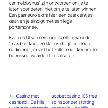
aanmeldbonus” zijn ontworpen om je te
laten spenderen, niet om je te laten winnen.
Een paar euro extra hier, een paar centjes
daar, en je eindigt met een lege
portemonnee.
Even de UI van sommige spellen, waar de
“max bet” knop zo klein is dat je een loep
nodig hebt, maakt het zelfs moeilijker om de
bonusvoorwaarden te realiseren.
←
Casino met
ucobet casino 105 free
cashback: De kille
spins zonder storting
wiskunde achter de
echt geld – de kille