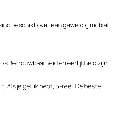
sino beschikt over een geweldig mobiel
o’s Betrouwbaarheid en eerlijkheid zijn
t. Als je geluk hebt, 5-reel. De beste