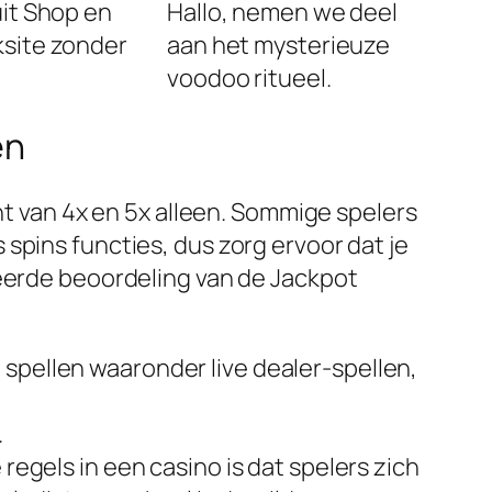
uit Shop en
Hallo, nemen we deel
ksite zonder
aan het mysterieuze
voodoo ritueel.
en
nt van 4x en 5x alleen. Sommige spelers
spins functies, dus zorg ervoor dat je
leerde beoordeling van de Jackpot
0 spellen waaronder live dealer-spellen,
.
 regels in een casino is dat spelers zich