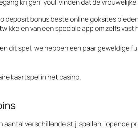
gang krijgen, youll vinden dat de vrouwelijke 
o deposit bonus beste online goksites bieden
ntwikkelen van een speciale app om zelfs vast
en dit spel, we hebben een paar geweldige fu
ire kaartspel in het casino.
pins
aantal verschillende stijl spellen, lopende pr