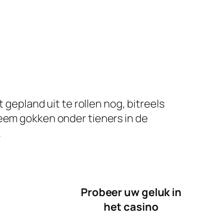
 gepland uit te rollen nog, bitreels
leem gokken onder tieners in de
.
Probeer uw geluk in
het casino