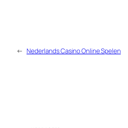
←
Nederlands Casino Online Spelen