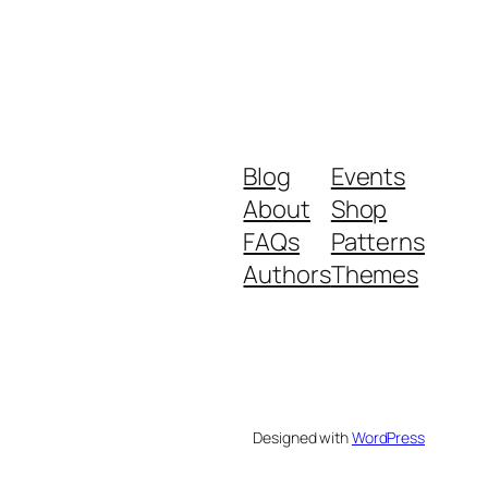
Blog
Events
About
Shop
FAQs
Patterns
Authors
Themes
Designed with
WordPress