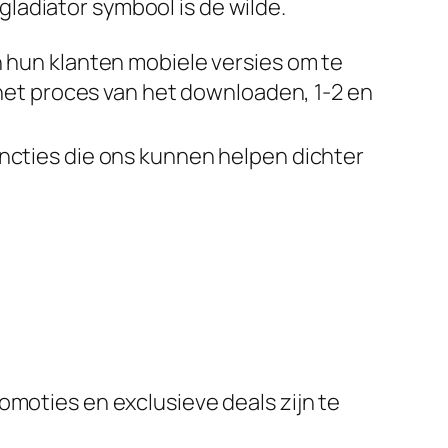
gladiator symbool is de wilde.
 hun klanten mobiele versies om te
 het proces van het downloaden, 1-2 en
ncties die ons kunnen helpen dichter
omoties en exclusieve deals zijn te