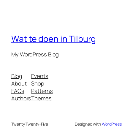
Wat te doen in Tilburg
My WordPress Blog
Blog
Events
About
Shop
FAQs
Patterns
Authors
Themes
Twenty Twenty-Five
Designed with
WordPress