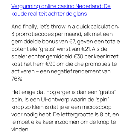
Vergunning online casino Nederland: De
koude realiteit achter de glans
And finally, let’s throw in a quick calculation:
3 promotiecodes per maand, elk met een
gemiddelde bonus van €7, geven een totale
potentiële “gratis” winst van €21. Als de
speler echter gemiddeld €30 per keer inzet,
kost het hem €90 om die drie promoties te
activeren – een negatief rendement van
76%.
Het enige dat nog erger is dan een “gratis”
spin, is een UI‑ontwerp waarin de “spin”
knop zo klein is dat je er een microscoop
voor nodig hebt. De lettergrootte is 8 pt, en
je moet elke keer inzoomen om de knop te
vinden.