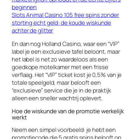
beginnen
Slots Animal Casino 105 free spins zonder
storting echt geld: de koude wiskunde
achter de glitter
En dan nog Holland Casino, waar een “VIP”
label je een exclusieve tafel beloont, maar
het label is net zo waardeloos als een
goedkope motelkamer met een frisse
verflaag. Het “VIP” ticket kost je 0,5% van je
totale speelgeld, maar belooft een
“exclusieve” service die je in de praktijk
alleen een sneller wachtrij oplevert.
Hoe de wiskunde van de promotie werkelijk
werkt
Neem een simpel voorbeeld: je hebt een
promotiecode die 5 gratis spins belooft op