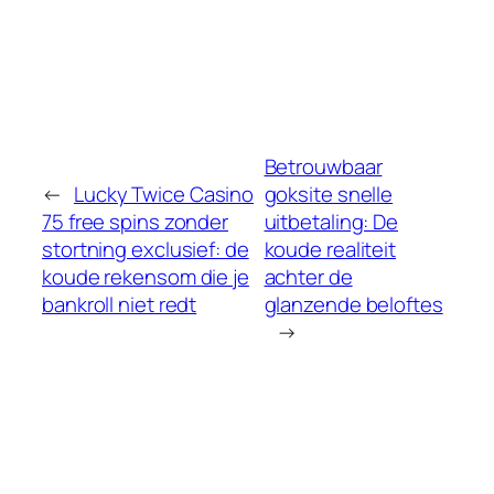
Betrouwbaar
←
Lucky Twice Casino
goksite snelle
75 free spins zonder
uitbetaling: De
stortning exclusief: de
koude realiteit
koude rekensom die je
achter de
bankroll niet redt
glanzende beloftes
→