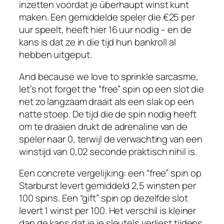
inzetten voordat je überhaupt winst kunt
maken. Een gemiddelde speler die €25 per
uur speelt, heeft hier 16 uur nodig – en de
kans is dat ze in die tijd hun bankroll al
hebben uitgeput.
And because we love to sprinkle sarcasme,
let’s not forget the “free” spin op een slot die
net zo langzaam draait als een slak op een
natte stoep. De tijd die de spin nodig heeft
om te draaien drukt de adrenaline van de
speler naar 0, terwijl de verwachting van een
winstijd van 0,02 seconde praktisch nihil is.
Een concrete vergelijking: een “free” spin op
Starburst levert gemiddeld 2,5 winsten per
100 spins. Een “gift” spin op dezelfde slot
levert 1 winst per 100. Het verschil is kleiner
dan de kans dat je je sleutels verliest tijdens