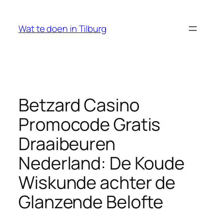
Skip
to
Wat te doen in Tilburg
content
Betzard Casino
Promocode Gratis
Draaibeuren
Nederland: De Koude
Wiskunde achter de
Glanzende Belofte