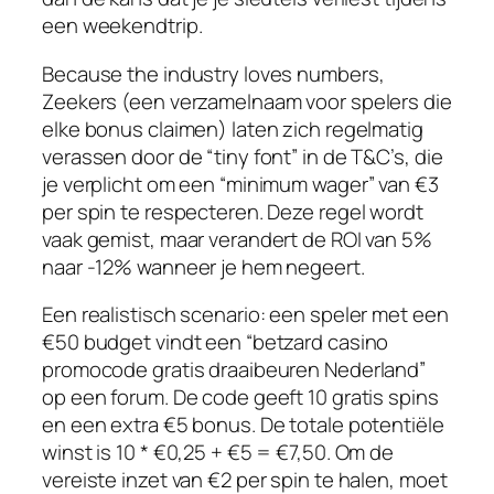
een weekendtrip.
Because the industry loves numbers,
Zeekers (een verzamelnaam voor spelers die
elke bonus claimen) laten zich regelmatig
verassen door de “tiny font” in de T&C’s, die
je verplicht om een “minimum wager” van €3
per spin te respecteren. Deze regel wordt
vaak gemist, maar verandert de ROI van 5%
naar -12% wanneer je hem negeert.
Een realistisch scenario: een speler met een
€50 budget vindt een “betzard casino
promocode gratis draaibeuren Nederland”
op een forum. De code geeft 10 gratis spins
en een extra €5 bonus. De totale potentiële
winst is 10 * €0,25 + €5 = €7,50. Om de
vereiste inzet van €2 per spin te halen, moet