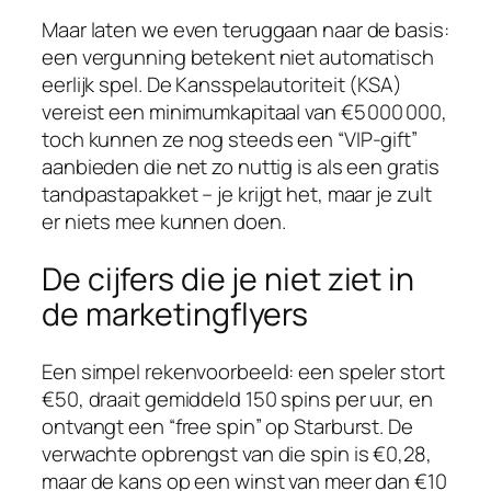
Maar laten we even teruggaan naar de basis:
een vergunning betekent niet automatisch
eerlijk spel. De Kansspelautoriteit (KSA)
vereist een minimumkapitaal van €5 000 000,
toch kunnen ze nog steeds een “VIP‑gift”
aanbieden die net zo nuttig is als een gratis
tandpastapakket – je krijgt het, maar je zult
er niets mee kunnen doen.
De cijfers die je niet ziet in
de marketingflyers
Een simpel rekenvoorbeeld: een speler stort
€50, draait gemiddeld 150 spins per uur, en
ontvangt een “free spin” op Starburst. De
verwachte opbrengst van die spin is €0,28,
maar de kans op een winst van meer dan €10