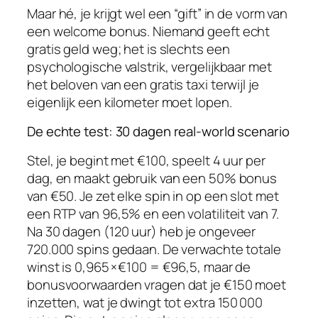
Maar hé, je krijgt wel een “gift” in de vorm van
een welcome bonus. Niemand geeft echt
gratis geld weg; het is slechts een
psychologische valstrik, vergelijkbaar met
het beloven van een gratis taxi terwijl je
eigenlijk een kilometer moet lopen.
De echte test: 30 dagen real‑world scenario
Stel, je begint met €100, speelt 4 uur per
dag, en maakt gebruik van een 50% bonus
van €50. Je zet elke spin in op een slot met
een RTP van 96,5% en een volatiliteit van 7.
Na 30 dagen (120 uur) heb je ongeveer
720.000 spins gedaan. De verwachte totale
winst is 0,965 × €100 = €96,5, maar de
bonusvoorwaarden vragen dat je €150 moet
inzetten, wat je dwingt tot extra 150 000