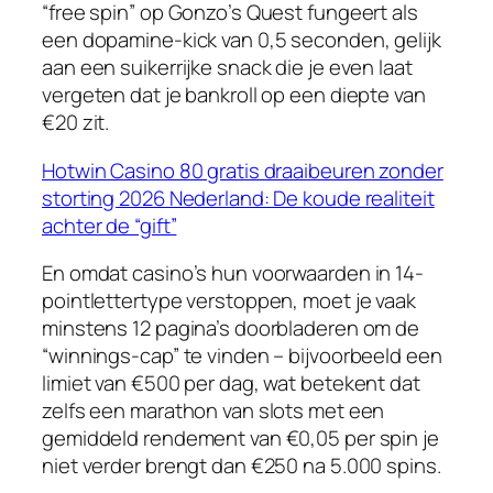
“free spin” op Gonzo’s Quest fungeert als
een dopamine‑kick van 0,5 seconden, gelijk
aan een suikerrijke snack die je even laat
vergeten dat je bankroll op een diepte van
€20 zit.
Hotwin Casino 80 gratis draaibeuren zonder
storting 2026 Nederland: De koude realiteit
achter de “gift”
En omdat casino’s hun voorwaarden in 14-
pointlettertype verstoppen, moet je vaak
minstens 12 pagina’s doorbladeren om de
“winnings‑cap” te vinden – bijvoorbeeld een
limiet van €500 per dag, wat betekent dat
zelfs een marathon van slots met een
gemiddeld rendement van €0,05 per spin je
niet verder brengt dan €250 na 5.000 spins.