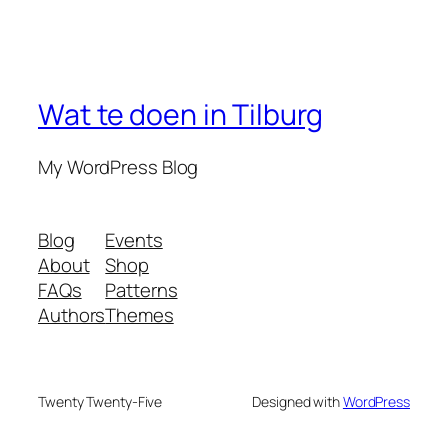
Wat te doen in Tilburg
My WordPress Blog
Blog
Events
About
Shop
FAQs
Patterns
Authors
Themes
Twenty Twenty-Five
Designed with
WordPress