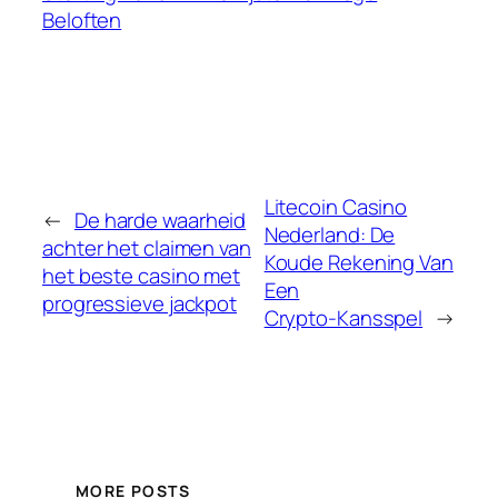
Beloften
Litecoin Casino
←
De harde waarheid
Nederland: De
achter het claimen van
Koude Rekening Van
het beste casino met
Een
progressieve jackpot
Crypto‑Kansspel
→
MORE POSTS