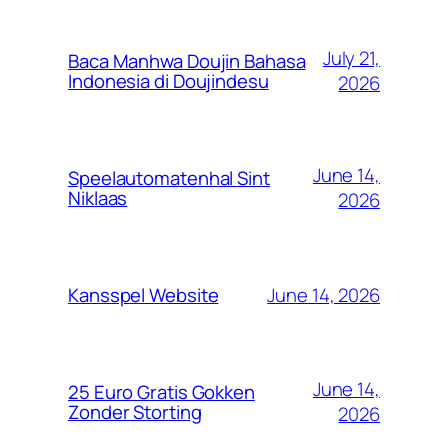
July 21,
Baca Manhwa Doujin Bahasa
Indonesia di Doujindesu
2026
June 14,
Speelautomatenhal Sint
Niklaas
2026
June 14, 2026
Kansspel Website
June 14,
25 Euro Gratis Gokken
Zonder Storting
2026