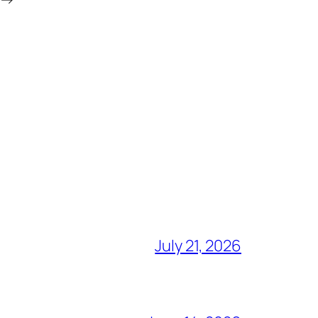
July 21, 2026