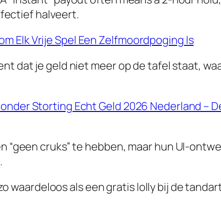
ffectief halveert.
m Elk Vrije Spel Een Zelfmoordpoging Is
nt dat je geld niet meer op de tafel staat, w
Zonder Storting Echt Geld 2026 Nederland – 
en “geen cruks” te hebben, maar hun UI‑ontwer
.
t zo waardeloos als een gratis lolly bij de tanda