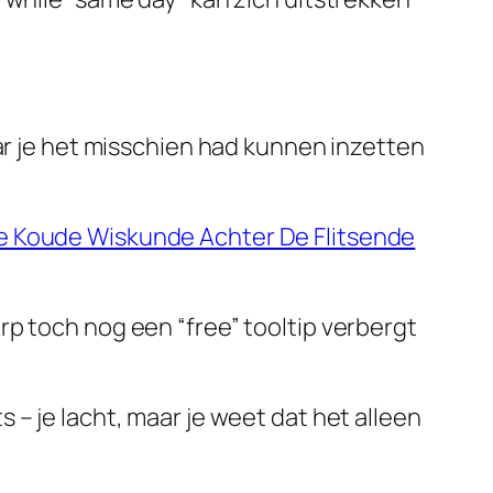
aar je het misschien had kunnen inzetten
De Koude Wiskunde Achter De Flitsende
p toch nog een “free” tooltip verbergt
rts – je lacht, maar je weet dat het alleen