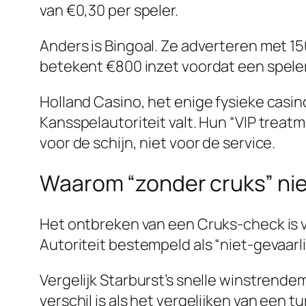
van €0,30 per speler.
Anders is Bingoal. Ze adverteren met 15
betekent €800 inzet voordat een speler
Holland Casino, het enige fysieke casin
Kansspelautoriteit valt. Hun “VIP treat
voor de schijn, niet voor de service.
Waarom “zonder cruks” ni
Het ontbreken van een Cruks‑check is va
Autoriteit bestempeld als “niet‑gevaarlijk
Vergelijk Starburst’s snelle winstrend
verschil is als het vergelijken van een