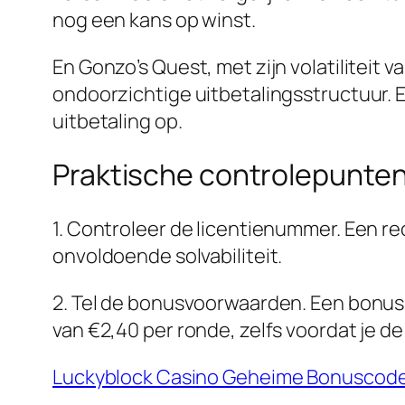
nog een kans op winst.
En Gonzo’s Quest, met zijn volatiliteit 
ondoorzichtige uitbetalingsstructuur. E
uitbetaling op.
Praktische controlepunten 
1. Controleer de licentienummer. Een re
onvoldoende solvabiliteit.
2. Tel de bonusvoorwaarden. Een bonus 
van €2,40 per ronde, zelfs voordat je de
Luckyblock Casino Geheime Bonuscode 