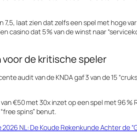
van 7,5, laat zien dat zelfs een spel met hoge 
en casino dat 5 % van de winst naar “servicek
voor de kritische speler
cente audit van de KNDA gaf 3 van de 15 “cruk
van €50 met 30x inzet op een spel met 96 % 
 “free spins” benut.
2026 NL: De Koude Rekenkunde Achter de “Gr