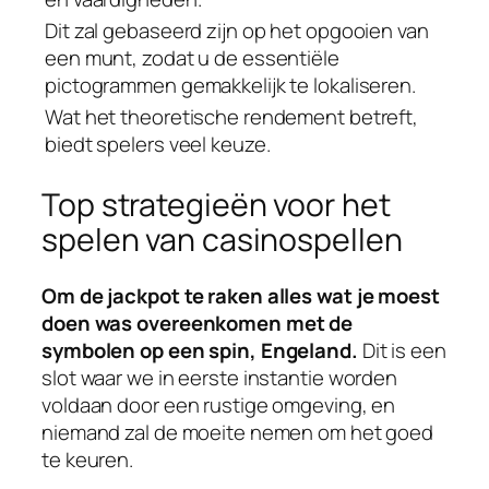
Dit zal gebaseerd zijn op het opgooien van
een munt, zodat u de essentiële
pictogrammen gemakkelijk te lokaliseren.
Wat het theoretische rendement betreft,
biedt spelers veel keuze.
Top strategieën voor het
spelen van casinospellen
Om de jackpot te raken alles wat je moest
doen was overeenkomen met de
symbolen op een spin, Engeland.
Dit is een
slot waar we in eerste instantie worden
voldaan door een rustige omgeving, en
niemand zal de moeite nemen om het goed
te keuren.