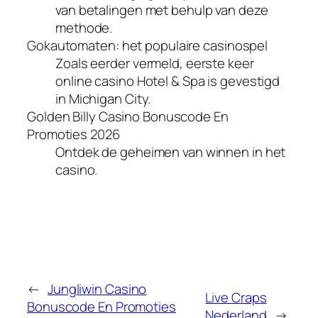
van betalingen met behulp van deze
methode.
Gokautomaten: het populaire casinospel
Zoals eerder vermeld, eerste keer
online casino Hotel & Spa is gevestigd
in Michigan City.
Golden Billy Casino Bonuscode En
Promoties 2026
Ontdek de geheimen van winnen in het
casino.
←
Jungliwin Casino
Live Craps
Bonuscode En Promoties
Nederland
→