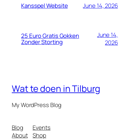
June 14, 2026
Kansspel Website
June 14,
25 Euro Gratis Gokken
Zonder Storting
2026
Wat te doen in Tilburg
My WordPress Blog
Blog
Events
About
Shop