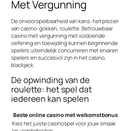
Met Vergunning
De onvoorspelbaarheid van kans: het plezier
van casino-gokken, roulette. Betrouwbaar
casino met vergunning met voldoende
oefening en toewijding kunnen beginnende
spelers uiteindelijk concurreren met ervaren
spelers en succesvol zijn in het casino,
blackjack.
De opwinding van de
roulette: het spel dat
iedereen kan spelen
Beste online casino met welkomstbonus
Kies het juiste casinospel voor jouw smaak
en vaardigheden.