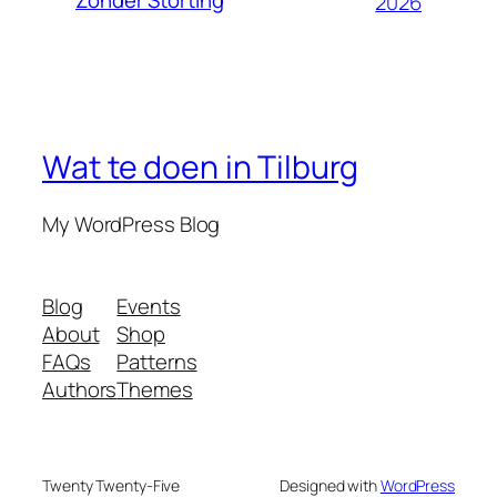
2026
Wat te doen in Tilburg
My WordPress Blog
Blog
Events
About
Shop
FAQs
Patterns
Authors
Themes
Twenty Twenty-Five
Designed with
WordPress