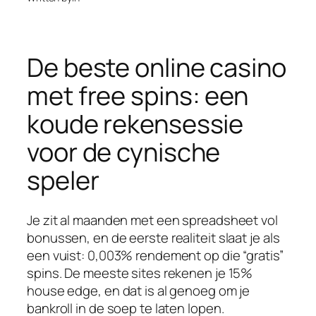
De beste online casino
met free spins: een
koude rekensessie
voor de cynische
speler
Je zit al maanden met een spreadsheet vol
bonussen, en de eerste realiteit slaat je als
een vuist: 0,003% rendement op die “gratis”
spins. De meeste sites rekenen je 15%
house edge, en dat is al genoeg om je
bankroll in de soep te laten lopen.