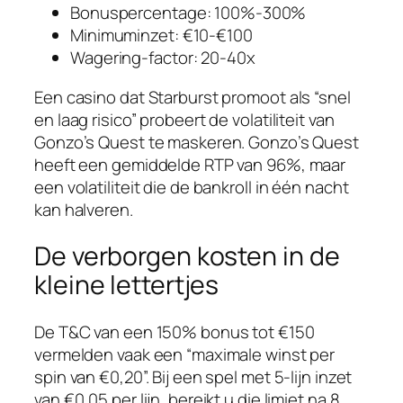
Bonuspercentage: 100%‑300%
Minimuminzet: €10‑€100
Wagering‑factor: 20‑40x
Een casino dat Starburst promoot als “snel
en laag risico” probeert de volatiliteit van
Gonzo’s Quest te maskeren. Gonzo’s Quest
heeft een gemiddelde RTP van 96%, maar
een volatiliteit die de bankroll in één nacht
kan halveren.
De verborgen kosten in de
kleine lettertjes
De T&C van een 150% bonus tot €150
vermelden vaak een “maximale winst per
spin van €0,20”. Bij een spel met 5‑lijn inzet
van €0,05 per lijn, bereikt u die limiet na 8