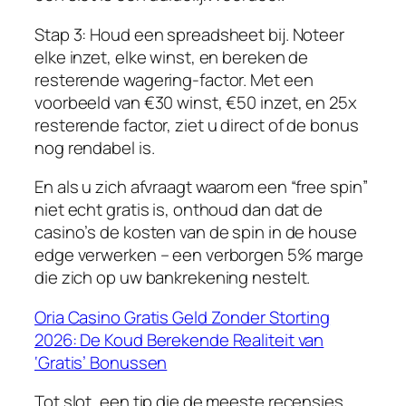
Stap 3: Houd een spreadsheet bij. Noteer
elke inzet, elke winst, en bereken de
resterende wagering‑factor. Met een
voorbeeld van €30 winst, €50 inzet, en 25x
resterende factor, ziet u direct of de bonus
nog rendabel is.
En als u zich afvraagt waarom een “free spin”
niet echt gratis is, onthoud dan dat de
casino’s de kosten van de spin in de house
edge verwerken – een verborgen 5% marge
die zich op uw bankrekening nestelt.
Oria Casino Gratis Geld Zonder Storting
2026: De Koud Berekende Realiteit van
‘Gratis’ Bonussen
Tot slot, een tip die de meeste recensies