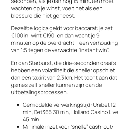
seconden; als je dan nog 15 minuten moet
wachten op je winst, voelt het als een
blessure die niet geneest.
Dezelfde logica geldt voor baccarat: je zet
€100 in, wint €190, en dan wacht je 9
minuten op de overdracht – een verhouding
van 1:5 tegen de verwachte “instant win”.
En dan Starburst; die drie‑seconden draai’s
hebben een volatiliteit die sneller opschiet
dan een taxirit van 2,3 km. Het toont aan dat
games zelf sneller kunnen zijn dan de
uitbetalingsprocessen.
Gemiddelde verwerkingstijd: Unibet 12
min, Bet365 30 min, Holland Casino Live
45 min
Minimale inzet voor “snelle” cash‑out: