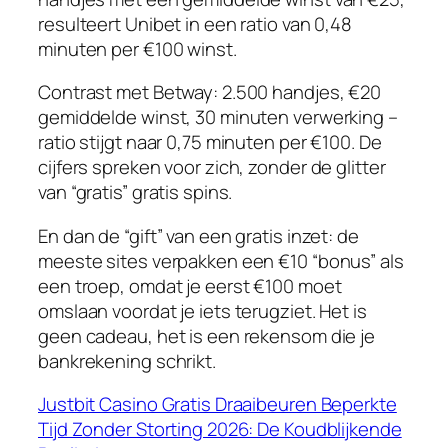
resulteert Unibet in een ratio van 0,48
minuten per €100 winst.
Contrast met Betway: 2.500 handjes, €20
gemiddelde winst, 30 minuten verwerking –
ratio stijgt naar 0,75 minuten per €100. De
cijfers spreken voor zich, zonder de glitter
van “gratis” gratis spins.
En dan de “gift” van een gratis inzet: de
meeste sites verpakken een €10 “bonus” als
een troep, omdat je eerst €100 moet
omslaan voordat je iets terugziet. Het is
geen cadeau, het is een rekensom die je
bankrekening schrikt.
Justbit Casino Gratis Draaibeuren Beperkte
Tijd Zonder Storting 2026: De Koudblijkende