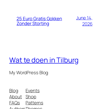
June 14,
25 Euro Gratis Gokken
Zonder Storting
2026
Wat te doen in Tilburg
My WordPress Blog
Blog
Events
About
Shop
FAQs
Patterns
Authors
Themes