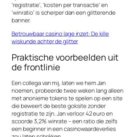
‘registratie’, ‘kosten per transactie’ en
‘winratio’ is scherper dan een glitterende
banner.
Betrouwbaar casino lage inzet: De kille
wiskunde achter de glitter
Praktische voorbeelden uit
de frontlinie
Een collega van mij, laten we hem Jan
noemen, probeerde twee weken lang alleen
met anonieme tokens te spelen op een site
die beweert de beste goksite zonder
registratie te zijn. Jan verloor 42 euro en
scoorde 3,2% winrate – een ratio die zelfs
een beginner in een casinowaardeverlies
zou laten schrikken.