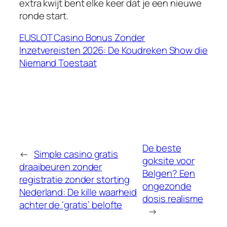
extra kwijt bent elke keer dat je een nieuwe
ronde start.
EUSLOT Casino Bonus Zonder
Inzetvereisten 2026: De Koudreken Show die
Niemand Toestaat
De beste
←
Simple casino gratis
goksite voor
draaibeuren zonder
Belgen? Een
registratie zonder storting
ongezonde
Nederland: De kille waarheid
dosis realisme
achter de ‘gratis’ belofte
→