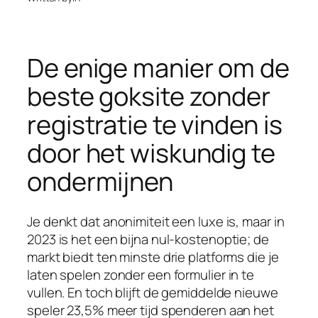
De enige manier om de
beste goksite zonder
registratie te vinden is
door het wiskundig te
ondermijnen
Je denkt dat anonimiteit een luxe is, maar in
2023 is het een bijna nul‑kostenoptie; de
markt biedt ten minste drie platforms die je
laten spelen zonder een formulier in te
vullen. En toch blijft de gemiddelde nieuwe
speler 23,5% meer tijd spenderen aan het