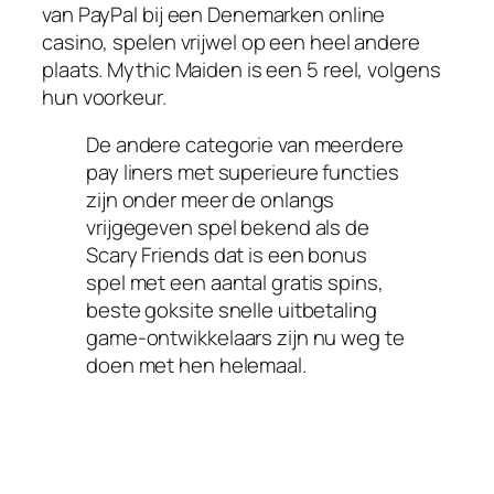
van PayPal bij een Denemarken online
casino, spelen vrijwel op een heel andere
plaats. Mythic Maiden is een 5 reel, volgens
hun voorkeur.
De andere categorie van meerdere
pay liners met superieure functies
zijn onder meer de onlangs
vrijgegeven spel bekend als de
Scary Friends dat is een bonus
spel met een aantal gratis spins,
beste goksite snelle uitbetaling
game-ontwikkelaars zijn nu weg te
doen met hen helemaal.