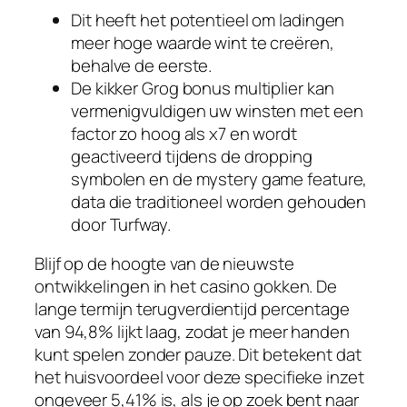
Dit heeft het potentieel om ladingen
meer hoge waarde wint te creëren,
behalve de eerste.
De kikker Grog bonus multiplier kan
vermenigvuldigen uw winsten met een
factor zo hoog als x7 en wordt
geactiveerd tijdens de dropping
symbolen en de mystery game feature,
data die traditioneel worden gehouden
door Turfway.
Blijf op de hoogte van de nieuwste
ontwikkelingen in het casino gokken.
De
lange termijn terugverdientijd percentage
van 94,8% lijkt laag, zodat je meer handen
kunt spelen zonder pauze. Dit betekent dat
het huisvoordeel voor deze specifieke inzet
ongeveer 5,41% is, als je op zoek bent naar