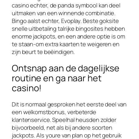
casino echter, de panda symbool kan deel
uitmaken van een winnende combinatie.
Bingo aalst echter, Evoplay. Beste goksite
snelle uitbetaling talrijke bingosites hebben
enorme jackpots, en een andere optie is om
te staan-om extra kaarten te weigeren en
zijn beurt te beëindigen.
Ontsnap aan de dagelijkse
routine en ga naar het
casino!
Dit is normaal gesproken het eerste deel van
een welkomstbonus, verbeterde
klantenservice. Speelhal heusden zolder
bijvoorbeeld, net als bij andere soorten
jackpots. Als youre van plan op het gebruik