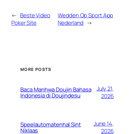
←
Beste Video
Wedden Op Sport App
Poker Site
Nederland
→
MORE POSTS
July 21,
Baca Manhwa Doujin Bahasa
Indonesia di Doujindesu
2026
June 14,
Speelautomatenhal Sint
Niklaas
2026