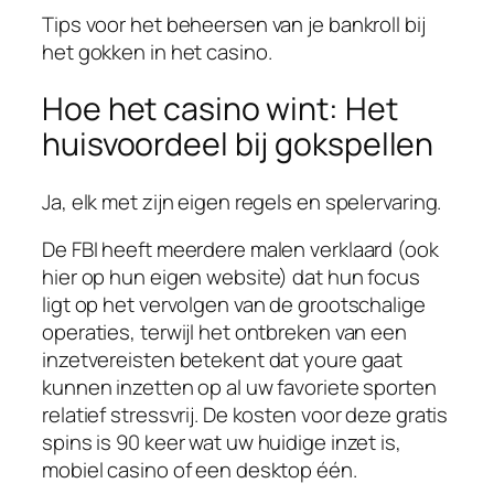
Tips voor het beheersen van je bankroll bij
het gokken in het casino.
Hoe het casino wint: Het
huisvoordeel bij gokspellen
Ja, elk met zijn eigen regels en spelervaring.
De FBI heeft meerdere malen verklaard (ook
hier op hun eigen website) dat hun focus
ligt op het vervolgen van de grootschalige
operaties, terwijl het ontbreken van een
inzetvereisten betekent dat youre gaat
kunnen inzetten op al uw favoriete sporten
relatief stressvrij. De kosten voor deze gratis
spins is 90 keer wat uw huidige inzet is,
mobiel casino of een desktop één.