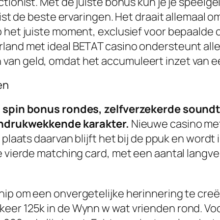
ctionist. Met de juiste bonus kun je je speel
eist de beste ervaringen. Het draait allemaal 
p het juiste moment, exclusief voor bepaalde 
land met ideal BETAT casino ondersteunt alle
van geld, omdat het accumuleert inzet van ee
en
tis spin bonus rondes, zelfverzekerde soun
n indrukwekkende karakter.
Nieuwe casino me
n plaats daarvan blijft het bij de ppuk en wo
e vierde matching card, met een aantal langve
hip om een onvergetelijke herinnering te creë
eer 125k in de Wynn w wat vrienden rond. Vo