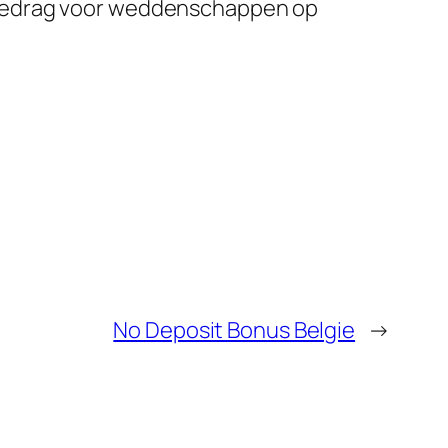
mbedrag voor weddenschappen op
No Deposit Bonus Belgie
→