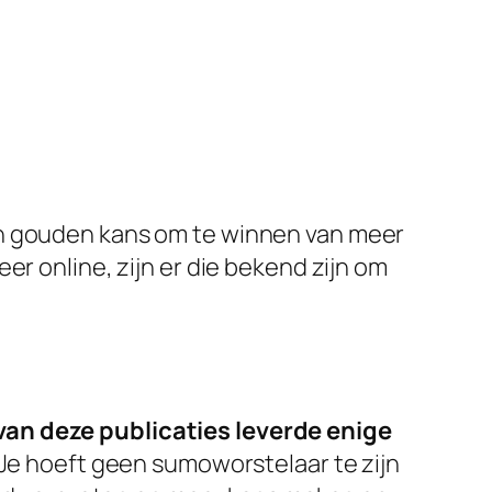
en gouden kans om te winnen van meer
er online, zijn er die bekend zijn om
van deze publicaties leverde enige
Je hoeft geen sumoworstelaar te zijn