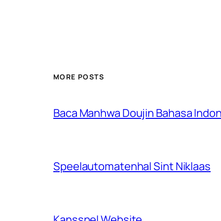
MORE POSTS
Baca Manhwa Doujin Bahasa Indon
Speelautomatenhal Sint Niklaas
Kansspel Website