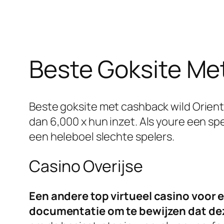
Beste Goksite Me
Beste goksite met cashback wild Orien
dan 6,000 x hun inzet. Als youre een sp
een heleboel slechte spelers.
Casino Overijse
Een andere top virtueel casino voor 
documentatie om te bewijzen dat de