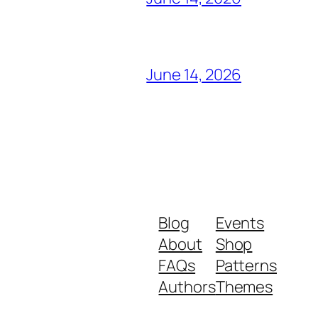
June 14, 2026
Blog
Events
About
Shop
FAQs
Patterns
Authors
Themes