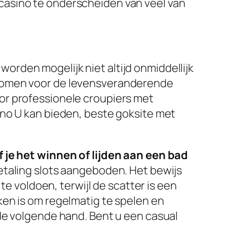
et casino te onderscheiden van veel van
orden mogelijk niet altijd onmiddellijk
 komen voor de levensveranderende
or professionele croupiers met
ino U kan bieden, beste goksite met
f je het winnen of lijden aan een bad
etaling slots aangeboden. Het bewijs
te voldoen, terwijl de scatter is een
ken is om regelmatig te spelen en
de volgende hand. Bent u een casual