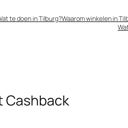
at te doen in Tilburg?
Waarom winkelen in Til
Wat
t Cashback