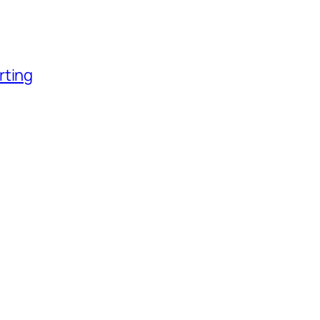
rting