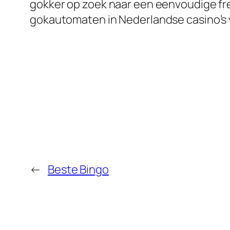
gokker op zoek naar een eenvoudige f
gokautomaten in Nederlandse casino’s v
←
Beste Bingo