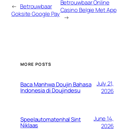
Betrouwbaar Online
←
Betrouwbaar
Casino Belgie Met App
Goksite Google Pay
→
MORE POSTS
July 21,
Baca Manhwa Doujin Bahasa
Indonesia di Doujindesu
2026
June 14,
Speelautomatenhal Sint
Niklaas
2026