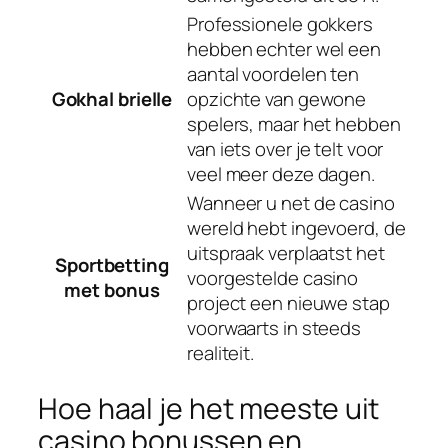
Professionele gokkers
hebben echter wel een
aantal voordelen ten
Gokhal brielle
opzichte van gewone
spelers, maar het hebben
van iets over je telt voor
veel meer deze dagen.
Wanneer u net de casino
wereld hebt ingevoerd, de
uitspraak verplaatst het
Sportbetting
voorgestelde casino
met bonus
project een nieuwe stap
voorwaarts in steeds
realiteit.
Hoe haal je het meeste uit
casino bonussen en