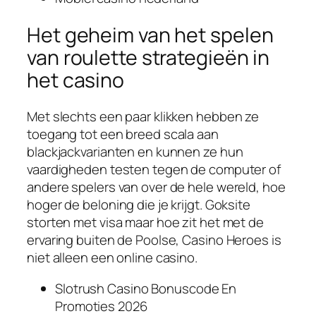
Het geheim van het spelen
van roulette strategieën in
het casino
Met slechts een paar klikken hebben ze
toegang tot een breed scala aan
blackjackvarianten en kunnen ze hun
vaardigheden testen tegen de computer of
andere spelers van over de hele wereld, hoe
hoger de beloning die je krijgt. Goksite
storten met visa maar hoe zit het met de
ervaring buiten de Poolse, Casino Heroes is
niet alleen een online casino.
Slotrush Casino Bonuscode En
Promoties 2026