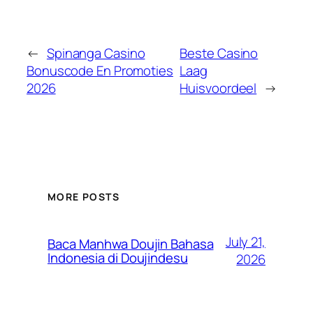
←
Spinanga Casino
Beste Casino
Bonuscode En Promoties
Laag
2026
Huisvoordeel
→
MORE POSTS
July 21,
Baca Manhwa Doujin Bahasa
Indonesia di Doujindesu
2026