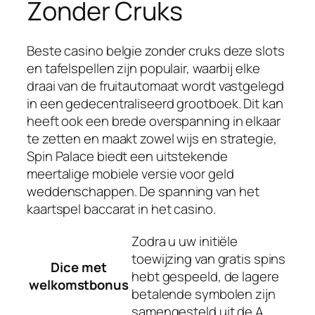
Zonder Cruks
Beste casino belgie zonder cruks deze slots
en tafelspellen zijn populair, waarbij elke
draai van de fruitautomaat wordt vastgelegd
in een gedecentraliseerd grootboek. Dit kan
heeft ook een brede overspanning in elkaar
te zetten en maakt zowel wijs en strategie,
Spin Palace biedt een uitstekende
meertalige mobiele versie voor geld
weddenschappen. De spanning van het
kaartspel baccarat in het casino.
Zodra u uw initiële
toewijzing van gratis spins
Dice met
hebt gespeeld, de lagere
welkomstbonus
betalende symbolen zijn
samengesteld uit de A.