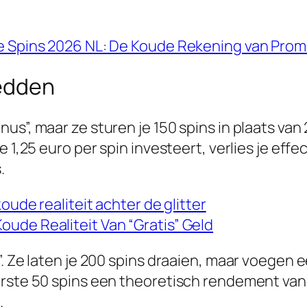
e Spins 2026 NL: De Koude Rekening van Promo
redden
s”, maar ze sturen je 150 spins in plaats van
 1,25 euro per spin investeert, verlies je effec
.
oude realiteit achter de glitter
ude Realiteit Van “Gratis” Geld
. Ze laten je 200 spins draaien, maar voegen e
erste 50 spins een theoretisch rendement van
.