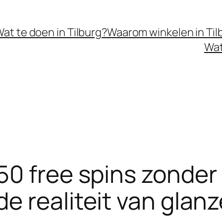
at te doen in Tilburg?
Waarom winkelen in Til
Wat
0 free spins zonder
e realiteit van glan