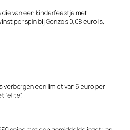
n die van een kinderfeestje met
nst per spin bij Gonzo’s 0,08 euro is,
es verbergen een limiet van 5 euro per
“elite”.
 250 spins met een gemiddelde inzet van