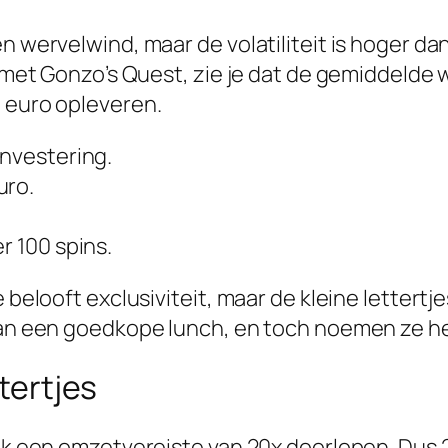
n wervelwind, maar de volatiliteit is hoger da
 met Gonzo’s Quest, zie je dat de gemiddelde wi
7 euro opleveren.
investering.
uro.
r 100 spins.
e belooft exclusiviteit, maar de kleine lettertj
van een goedkope lunch, en toch noemen ze het 
ttertjes
vaak een omzetvereiste van 20x doorlopen. Dus