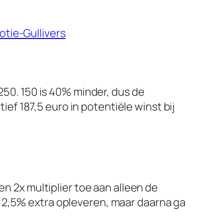
tie‑Gullivers
 250. 150 is 40% minder, dus de
tief 187,5 euro in potentiële winst bij
en 2x multiplier toe aan alleen de
 2,5% extra opleveren, maar daarna ga