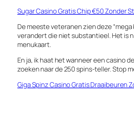
Sugar Casino Gratis Chip €50 Zonder 
De meeste veteranen zien deze “mega b
verandert die niet substantieel. Het is n
menukaart.
En ja, ik haat het wanneer een casino de
zoeken naar de 250 spins‑teller. Stop 
Giga Spinz Casino Gratis Draaibeuren Z