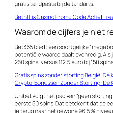
gratis tandpasta bij de tandarts.
Betnfflix Casino Promo Code Actief Fre
Waarom de cijfers je niet 
Bet365 biedt een soortgelijke “mega bonu
potentiële waarde daalt evenredig. Als je
250 spins, versus 112,5 euro bij 150 spins
Gratis spins zonder storting België: De k
Crypto‑Bonussen Zonder Storting: De Ko
Unibet volgt het pad van “geen storting”
eerste 50 spins. Dat betekent dat de e
je terug naar het gewone 96,5% niveau