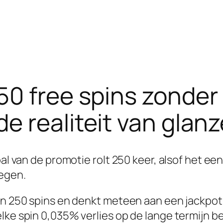
0 free spins zonder
e realiteit van glan
al van de promotie rolt 250 keer, alsof het een
egen.
an 250 spins en denkt meteen aan een jackpot.
ke spin 0,035% verlies op de lange termijn bet