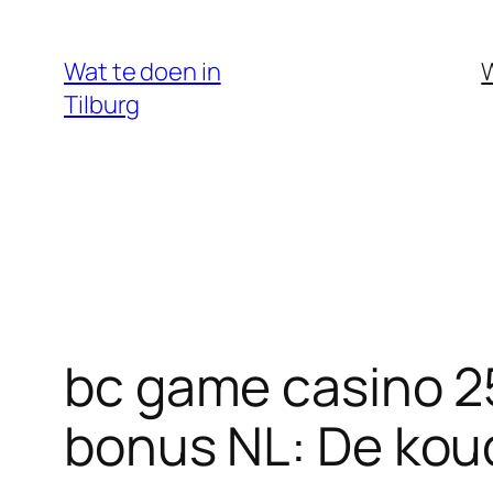
Skip
to
Wat te doen in
W
content
Tilburg
bc game casino 25
bonus NL: De koud