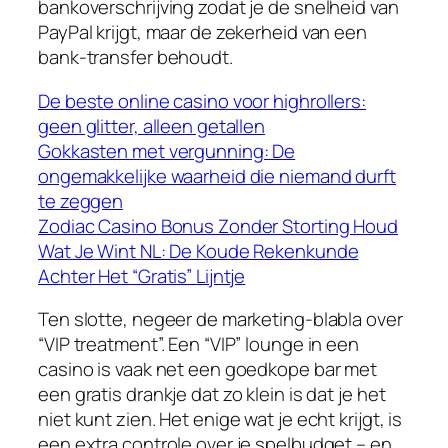
bankoverschrijving zodat je de snelheid van
PayPal krijgt, maar de zekerheid van een
bank‑transfer behoudt.
De beste online casino voor highrollers:
geen glitter, alleen getallen
Gokkasten met vergunning: De
ongemakkelijke waarheid die niemand durft
te zeggen
Zodiac Casino Bonus Zonder Storting Houd
Wat Je Wint NL: De Koude Rekenkunde
Achter Het “Gratis” Lijntje
Ten slotte, negeer de marketing‑blabla over
“VIP treatment”. Een “VIP” lounge in een
casino is vaak net een goedkope bar met
een gratis drankje dat zo klein is dat je het
niet kunt zien. Het enige wat je echt krijgt, is
een extra controle over je spelbudget – en