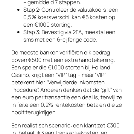
– gemiddeld 7 stappen.
Stap 2: Controleer de valutakoers; een
0,5% koersverschil kan €5 kosten op
een €1000 storting.
Stap 3: Bevestig via 2FA, meestal een
sms met een 6-cijferige code.
De meeste banken verifiëren elk bedrag
boven €500 met een extra handtekening.
Een speler die €1.000 storten bij Holland
Casino, krijgt een “VIP” tag – maar “VIP”
betekent hier “Verwijderde Inkomsten
Procedure”. Anderen denken dat de “gift” van
een euro per transactie een deal is, terwijl ze
in feite een 0,2% rentekosten betalen die ze
nooit terugkrijgen.
Een realistisch scenario: een klant zet €300
in, betaalt €3 aan transactiekosten, en