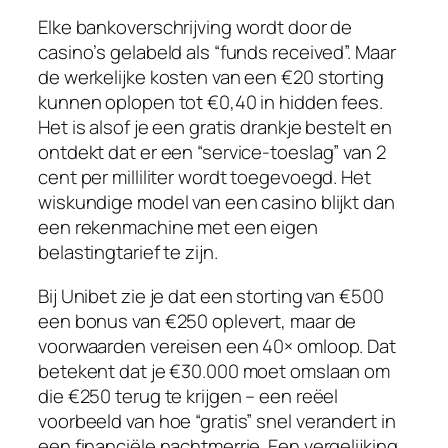
Elke bankoverschrijving wordt door de
casino’s gelabeld als “funds received”. Maar
de werkelijke kosten van een €20 storting
kunnen oplopen tot €0,40 in hidden fees.
Het is alsof je een gratis drankje bestelt en
ontdekt dat er een “service‑toeslag” van 2
cent per milliliter wordt toegevoegd. Het
wiskundige model van een casino blijkt dan
een rekenmachine met een eigen
belastingtarief te zijn.
Bij Unibet zie je dat een storting van €500
een bonus van €250 oplevert, maar de
voorwaarden vereisen een 40× omloop. Dat
betekent dat je €30.000 moet omslaan om
die €250 terug te krijgen – een reëel
voorbeeld van hoe “gratis” snel verandert in
een financiële nachtmerrie. Een vergelijking