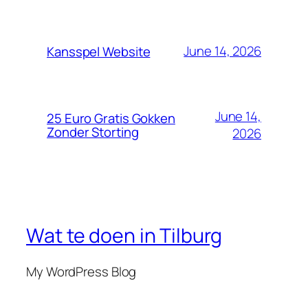
June 14, 2026
Kansspel Website
June 14,
25 Euro Gratis Gokken
Zonder Storting
2026
Wat te doen in Tilburg
My WordPress Blog