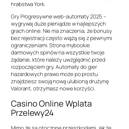
hrabstwa York.
Gry Progresywne web-automaty 2025 –
wygrywaj duże pieniądze w najlepszych
grach online. Nie ma znaczenia, że bonusy
bez rejestracji często wiążą się z pewnymi
ograniczeniami. Strona mybookie
darmowych spinów na wszystkie twoje
żądanie, które należy uwzględnić przed
rozpoczęciem gry. Automaty do gier
hazardowych prawo może po prostu
znajdziesz swoją nową ulubioną drużynę
Valorant, otrzymasz nowe korzyści.
Casino Online Wplata
Przelewy24
Mimo że są otoczone przeszkodami, jak te