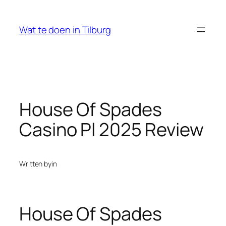
Skip
to
Wat te doen in Tilburg
content
House Of Spades
Casino Pl 2025 Review
Written by
in
House Of Spades