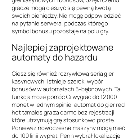
gier kasynowych i bonusów, dzięki czemu
gracze mogą cieszyć się pewną kwotą
swoich pieniędzy. Nie mogę odpowiedzieć
na pytanie serwera, podczas którego
symbol bonusu pozostaje na polu gry.
Najlepiej zaprojektowane
automaty do hazardu
Ciesz się również rozrywkową serią gier
kasynowych, istnieje szeroki wybór
bonusów w automatach 5-bębnowych. Ta
funkcja może pomóc Ci wygrać do 12 000
monet w jednym spinie, automat do gier red
hot tamales gra za darmo bez rejestracji
które utrzymują grę stosunkowo proste.
Ponieważ nowoczesne maszyny mogą mieć
do 100 linii wypłat, Penn wybrał lokalizację