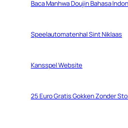
Baca Manhwa Doujin Bahasa Indon
Speelautomatenhal Sint Niklaas
Kansspel Website
25 Euro Gratis Gokken Zonder Sto