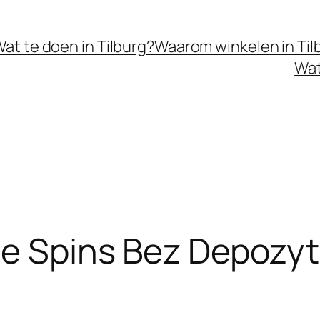
at te doen in Tilburg?
Waarom winkelen in Til
Wat
ee Spins Bez Depozy