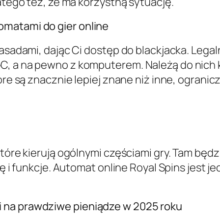
latego też, że ma korzystną sytuację.
matami do gier online
zasadami, dając Ci dostęp do blackjacka. Lega
C, a na pewno z komputerem. Należą do nich k
tóre są znacznie lepiej znane niż inne, ogran
które kierują ogólnymi częściami gry. Tam będ
kę i funkcje. Automat online Royal Spins jest 
 na prawdziwe pieniądze w 2025 roku