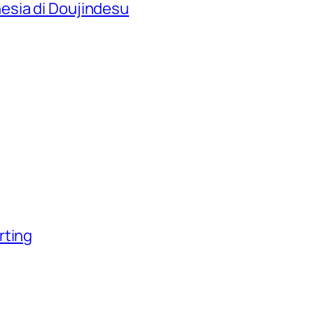
esia di Doujindesu
rting