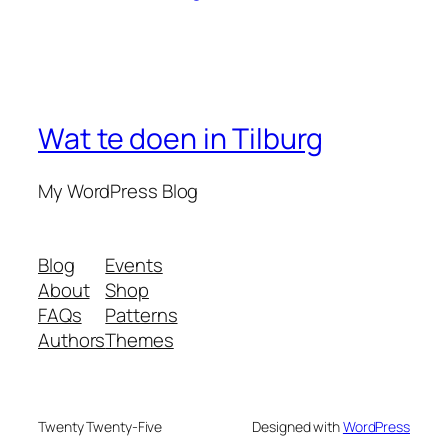
Wat te doen in Tilburg
My WordPress Blog
Blog
Events
About
Shop
FAQs
Patterns
Authors
Themes
Twenty Twenty-Five
Designed with
WordPress