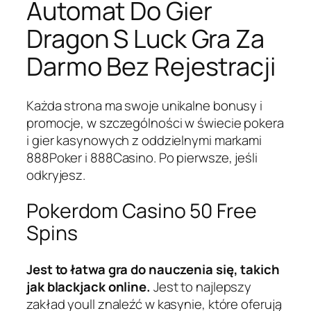
Automat Do Gier
Dragon S Luck Gra Za
Darmo Bez Rejestracji
Każda strona ma swoje unikalne bonusy i
promocje, w szczególności w świecie pokera
i gier kasynowych z oddzielnymi markami
888Poker i 888Casino. Po pierwsze, jeśli
odkryjesz.
Pokerdom Casino 50 Free
Spins
Jest to łatwa gra do nauczenia się, takich
jak blackjack online.
Jest to najlepszy
zakład youll znaleźć w kasynie, które oferują