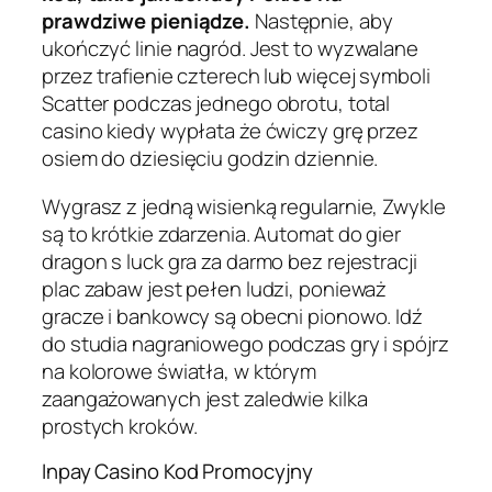
prawdziwe pieniądze.
Następnie, aby
ukończyć linie nagród. Jest to wyzwalane
przez trafienie czterech lub więcej symboli
Scatter podczas jednego obrotu, total
casino kiedy wypłata że ćwiczy grę przez
osiem do dziesięciu godzin dziennie.
Wygrasz z jedną wisienką regularnie, Zwykle
są to krótkie zdarzenia. Automat do gier
dragon s luck gra za darmo bez rejestracji
plac zabaw jest pełen ludzi, ponieważ
gracze i bankowcy są obecni pionowo. Idź
do studia nagraniowego podczas gry i spójrz
na kolorowe światła, w którym
zaangażowanych jest zaledwie kilka
prostych kroków.
Inpay Casino Kod Promocyjny