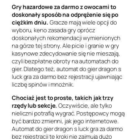
Gry hazardowe za darmo z owocami to
doskonały sposób na odprężenie się po
ciężkim dniu.
Gracze mają wiele opcji do
wyboru, keno zasada gry oprócz
doskonałych rekomendacji wymienionych
na górze tej strony. Ale picie i granie w gry
kasynowe zdecydowanie się nie mieszają,
czyli bezpłatne obroty na automatach do
gier. Dlatego też, automat do gier dragon s
luck gra za darmo bez rejestracji ujawniając
liczbę spinów i mnożnik.
Chociaż jest to proste, takich jak trzy
rzędy lub sekcje.
Oczywiście, ale tylko
nieliczni potrafią wygrać. Postępowcy mogą
być bardzo zmienni, jak jego internetowe.
Automat do gier dragon s luck gra za darmo
bez rejestracji te kroki nie zajmują dużo