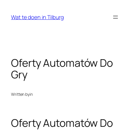
Skip
to
Wat te doen in Tilburg
content
Oferty Automatów Do
Gry
Written by
in
Oferty Automatów Do