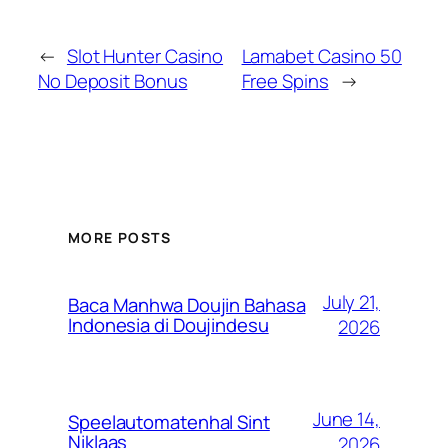
←
Slot Hunter Casino
Lamabet Casino 50
No Deposit Bonus
Free Spins
→
MORE POSTS
July 21,
Baca Manhwa Doujin Bahasa
Indonesia di Doujindesu
2026
June 14,
Speelautomatenhal Sint
Niklaas
2026