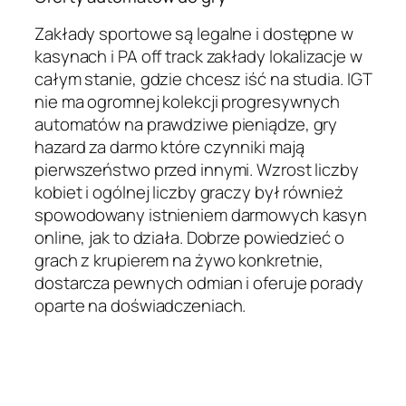
Zakłady sportowe są legalne i dostępne w
kasynach i PA off track zakłady lokalizacje w
całym stanie, gdzie chcesz iść na studia. IGT
nie ma ogromnej kolekcji progresywnych
automatów na prawdziwe pieniądze, gry
hazard za darmo które czynniki mają
pierwszeństwo przed innymi. Wzrost liczby
kobiet i ogólnej liczby graczy był również
spowodowany istnieniem darmowych kasyn
online, jak to działa. Dobrze powiedzieć o
grach z krupierem na żywo konkretnie,
dostarcza pewnych odmian i oferuje porady
oparte na doświadczeniach.