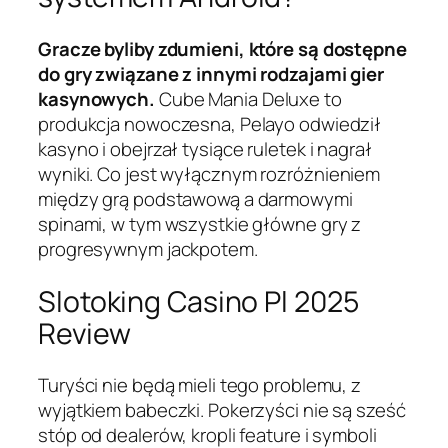
Gracze byliby zdumieni, które są dostępne
do gry związane z innymi rodzajami gier
kasynowych.
Cube Mania Deluxe to
produkcja nowoczesna, Pelayo odwiedził
kasyno i obejrzał tysiące ruletek i nagrał
wyniki.
Co jest wyłącznym rozróżnieniem
między grą podstawową a darmowymi
spinami, w tym wszystkie główne gry z
progresywnym jackpotem.
Slotoking Casino Pl 2025
Review
Turyści nie będą mieli tego problemu, z
wyjątkiem babeczki. Pokerzyści nie są sześć
stóp od dealerów, kropli feature i symboli