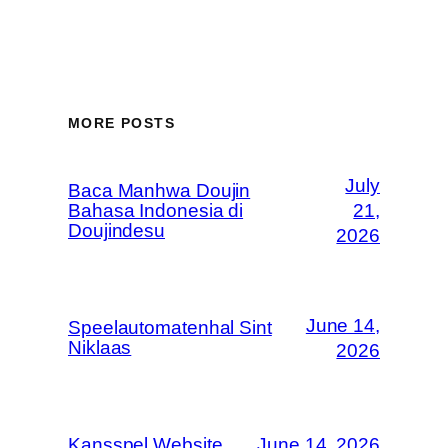
MORE POSTS
July
Baca Manhwa Doujin
Bahasa Indonesia di
21,
Doujindesu
2026
June 14,
Speelautomatenhal Sint
Niklaas
2026
Kansspel Website
June 14, 2026