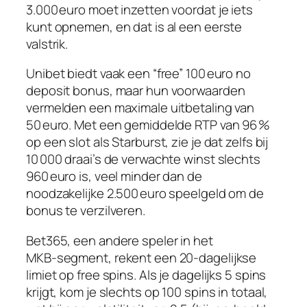
3.000 euro moet inzetten voordat je iets
kunt opnemen, en dat is al een eerste
valstrik.
Unibet biedt vaak een “free” 100 euro no
deposit bonus, maar hun voorwaarden
vermelden een maximale uitbetaling van
50 euro. Met een gemiddelde RTP van 96 %
op een slot als Starburst, zie je dat zelfs bij
10 000 draai’s de verwachte winst slechts
960 euro is, veel minder dan de
noodzakelijke 2.500 euro speelgeld om de
bonus te verzilveren.
Bet365, een andere speler in het
MKB‑segment, rekent een 20‑dagelijkse
limiet op free spins. Als je dagelijks 5 spins
krijgt, kom je slechts op 100 spins in totaal,