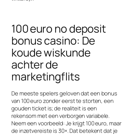
100 euro no deposit
bonus casino: De
koude wiskunde
achter de
marketingflits
De meeste spelers geloven dat een bonus
van 100 euro zonder eerst te storten, een
gouden ticket is; de realiteit is een
rekensom met een verborgen variabele.
Neem een voorbeeld: Je krijgt 100 euro, maar
de inzetvereiste is 30×. Dat betekent dat je