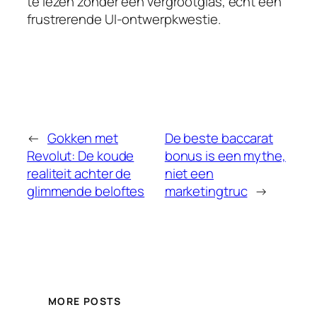
te lezen zonder een vergrootglas, echt een
frustrerende UI‑ontwerpkwestie.
←
Gokken met
De beste baccarat
Revolut: De koude
bonus is een mythe,
realiteit achter de
niet een
glimmende beloftes
marketingtruc
→
MORE POSTS