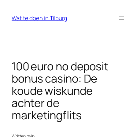
Skip
to
Wat te doen in Tilburg
content
100 euro no deposit
bonus casino: De
koude wiskunde
achter de
marketingflits
Written by
in